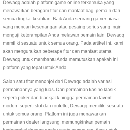
Dewaqq adalah platform game online terkemuka yang
menawarkan beragam fitur dan manfaat bagi pemain dari
semua tingkat keahlian. Baik Anda seorang gamer biasa
yang mencari kesenangan atau pesaing serius yang ingin
menguji keterampilan Anda melawan pemain lain, Dewaqq
memiliki sesuatu untuk semua orang. Pada artikel ini, kami
akan menguraikan beberapa fitur dan manfaat utama
Dewaqq untuk membantu Anda memutuskan apakah ini
platform yang tepat untuk Anda.
Salah satu fitur menonjol dari Dewaqq adalah variasi
permainannya yang luas. Dari permainan kasino klasik
seperti poker dan blackjack hingga permainan favorit
modern seperti slot dan roulette, Dewaqq memiliki sesuatu
untuk semua orang. Platform ini juga menawarkan
permainan dealer langsung, memungkinkan pemain