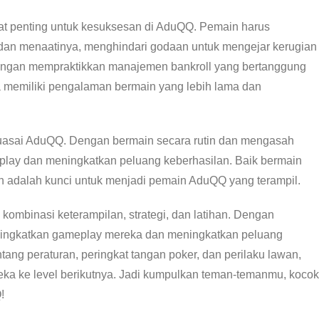
at penting untuk kesuksesan di AduQQ. Pemain harus
 dan menaatinya, menghindari godaan untuk mengejar kerugian
Dengan mempraktikkan manajemen bankroll yang bertanggung
memiliki pengalaman bermain yang lebih lama dan
guasai AduQQ. Dengan bermain secara rutin dan mengasah
play dan meningkatkan peluang keberhasilan. Baik bermain
en adalah kunci untuk menjadi pemain AduQQ yang terampil.
mbinasi keterampilan, strategi, dan latihan. Dengan
meningkatkan gameplay mereka dan meningkatkan peluang
ng peraturan, peringkat tangan poker, dan perilaku lawan,
 ke level berikutnya. Jadi kumpulkan teman-temanmu, kocok
!