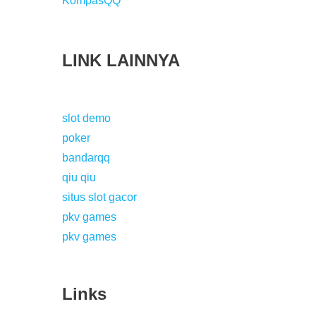
KompasQQ
LINK LAINNYA
slot demo
poker
bandarqq
qiu qiu
situs slot gacor
pkv games
pkv games
Links