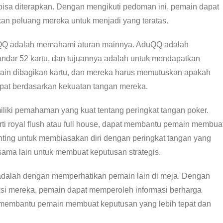
 bisa diterapkan. Dengan mengikuti pedoman ini, pemain dapat
n peluang mereka untuk menjadi yang teratas.
duQQ adalah memahami aturan mainnya. AduQQ adalah
ndar 52 kartu, dan tujuannya adalah untuk mendapatkan
emain dibagikan kartu, dan mereka harus memutuskan apakah
ipat berdasarkan kekuatan tangan mereka.
liki pemahaman yang kuat tentang peringkat tangan poker.
ti royal flush atau full house, dapat membantu pemain membua
ting untuk membiasakan diri dengan peringkat tangan yang
ama lain untuk membuat keputusan strategis.
adalah dengan memperhatikan pemain lain di meja. Dengan
ksi mereka, pemain dapat memperoleh informasi berharga
at membantu pemain membuat keputusan yang lebih tepat dan