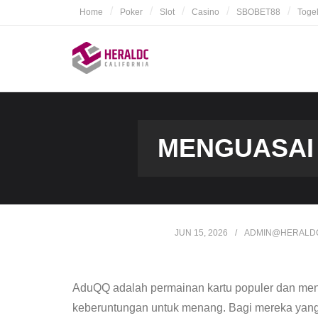
Skip
Home
Poker
Slot
Casino
SBOBET88
Toge
to
content
MENGUASAI 
JUN 15, 2026
ADMIN@HERALDC
AduQQ adalah permainan kartu populer dan mena
keberuntungan untuk menang. Bagi mereka yan