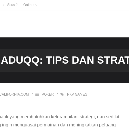
l
Situs Judi Online
ADUQQ: TIPS DAN STRA
ALIFORNIA.COM
POKER
PKV GAMES
rik yang membutuhkan keterampilan, strategi, dan sedikit
g ingin menguasai permainan dan meningkatkan peluang