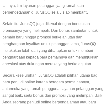
lainnya, tim layanan pelanggan yang ramah dan
berpengetahuan di JurusQQ selalu siap membantu.
Selain itu, JurusQQ juga dikenal dengan bonus dan
promosinya yang melimpah. Dari bonus sambutan untuk
pemain baru hingga promosi berkelanjutan dan
penghargaan loyalitas untuk pelanggan lama, JurusQQ
melakukan lebih dari yang diharapkan untuk memberi
penghargaan kepada para pemainnya dan menunjukkan
apresiasi atas dukungan mereka yang berkelanjutan.
Secara keseluruhan, JurusQQ adalah pilihan utama bagi
para penjudi online karena beragam permainannya,
antarmuka yang ramah pengguna, layanan pelanggan yang
sangat baik, serta bonus dan promosi yang melimpah. Baik
Anda seorang penjudi online berpengalaman atau baru