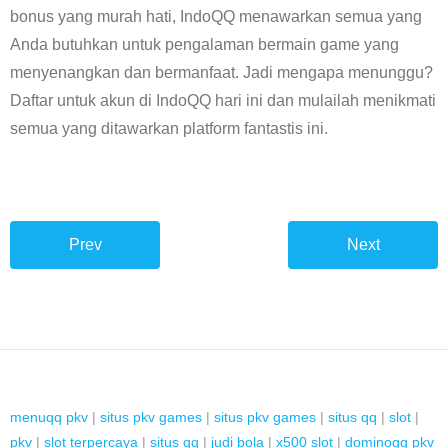
bonus yang murah hati, IndoQQ menawarkan semua yang
Anda butuhkan untuk pengalaman bermain game yang
menyenangkan dan bermanfaat. Jadi mengapa menunggu?
Daftar untuk akun di IndoQQ hari ini dan mulailah menikmati
semua yang ditawarkan platform fantastis ini.
Prev
Next
menuqq pkv
|
situs pkv games
|
situs pkv games
|
situs qq
|
slot
|
pkv
|
slot terpercaya
|
situs qq
|
judi bola
|
x500 slot
|
dominoqq pkv