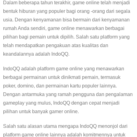
Dalam beberapa tahun terakhir, game online telah menjadi
bentuk hiburan yang populer bagi orang -orang dari segala
usia. Dengan kenyamanan bisa bermain dari kenyamanan
rumah Anda sendiri, game online menawarkan berbagai
pilihan bagi pemain untuk dipilih. Salah satu platform yang
telah mendapatkan pengakuan atas kualitas dan
keandalannya adalah IndoQQ.
IndoQQ adalah platform game online yang menawarkan
berbagai permainan untuk dinikmati pemain, termasuk
poker, domino, dan permainan kartu populer lainnya.
Dengan antarmuka yang ramah pengguna dan pengalaman
gameplay yang mulus, IndoQQ dengan cepat menjadi
pilihan untuk banyak gamer online.
Salah satu alasan utama mengapa IndoQQ menonjol dari
platform game online lainnya adalah komitmennya untuk