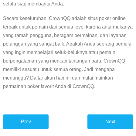
selalu siap membantu Anda.
Secara keseluruhan, CrownQQ adalah situs poker online
terbaik untuk pemain dari semua level karena antarmukanya
yang ramah pengguna, beragam permainan, dan layanan
pelanggan yang sangat baik. Apakah Anda seorang pemula
yang ingin mempelajari seluk-beluknya atau pemain
berpengalaman yang mencari tantangan baru, CrownQQ
memiliki sesuatu untuk semua orang. Jadi mengapa
menunggu? Daftar akun hari ini dan mulai mainkan
permainan poker favorit Anda di CrownQQ.
Prev
Next