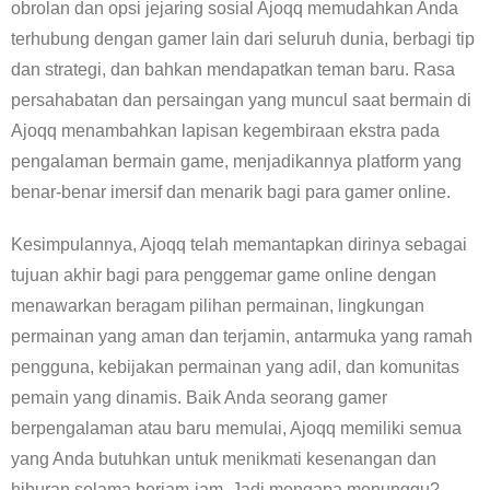
obrolan dan opsi jejaring sosial Ajoqq memudahkan Anda
terhubung dengan gamer lain dari seluruh dunia, berbagi tip
dan strategi, dan bahkan mendapatkan teman baru. Rasa
persahabatan dan persaingan yang muncul saat bermain di
Ajoqq menambahkan lapisan kegembiraan ekstra pada
pengalaman bermain game, menjadikannya platform yang
benar-benar imersif dan menarik bagi para gamer online.
Kesimpulannya, Ajoqq telah memantapkan dirinya sebagai
tujuan akhir bagi para penggemar game online dengan
menawarkan beragam pilihan permainan, lingkungan
permainan yang aman dan terjamin, antarmuka yang ramah
pengguna, kebijakan permainan yang adil, dan komunitas
pemain yang dinamis. Baik Anda seorang gamer
berpengalaman atau baru memulai, Ajoqq memiliki semua
yang Anda butuhkan untuk menikmati kesenangan dan
hiburan selama berjam-jam. Jadi mengapa menunggu?