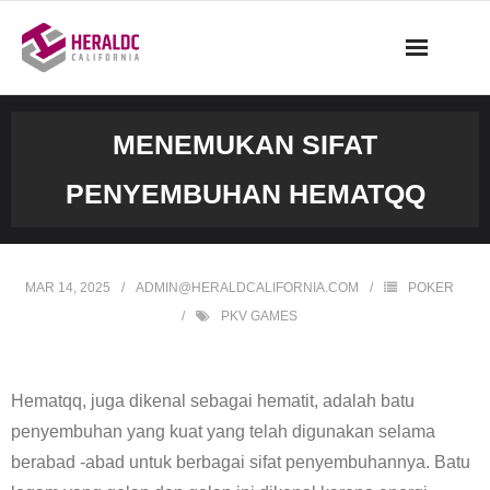
Skip
to
content
MENEMUKAN SIFAT
PENYEMBUHAN HEMATQQ
MAR 14, 2025
ADMIN@HERALDCALIFORNIA.COM
POKER
PKV GAMES
Hematqq, juga dikenal sebagai hematit, adalah batu
penyembuhan yang kuat yang telah digunakan selama
berabad -abad untuk berbagai sifat penyembuhannya. Batu