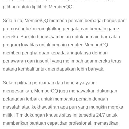
pilihan untuk dipilih di MemberQQ.
Selain itu, MemberQQ memberi pemain berbagai bonus dan
promosi untuk meningkatkan pengalaman bermain game
mereka. Baik itu bonus sambutan untuk pemain baru atau
program loyalitas untuk pemain reguler, MemberQQ
memberi penghargaan kepada anggotanya dengan
penawaran dan insentif yang melimpah agar mereka terus
datang kembali untuk mendapatkan lebih banyak.
Selain pilihan permainan dan bonusnya yang
mengesankan, MemberQQ juga menawarkan dukungan
pelanggan terbaik untuk membantu pemain dengan
masalah atau kekhawatiran apa pun yang mungkin mereka
miliki. Tim dukungan khusus situs ini tersedia 24/7 untuk
memberikan bantuan cepat dan profesional, memastikan