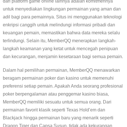
dari platform game online lainnya adalah komitmennya
untuk menyediakan lingkungan permainan yang aman dan
adil bagi para pemainnya. Situs ini menggunakan teknologi
enkripsi canggih untuk melindungi informasi pribadi dan
keuangan pemain, memastikan bahwa data mereka selalu
terlindungi. Selain itu, MemberQQ menerapkan langkah-
langkah keamanan yang ketat untuk mencegah penipuan
dan kecurangan, menjamin kesetaraan bagi semua pemain.
Dalam hal pemilihan permainan, MemberQQ menawarkan
beragam permainan poker dan kasino untuk memenuhi
preferensi setiap pemain. Apakah Anda seorang profesional
poker berpengalaman atau penggemar kasino biasa,
MemberQQ memiliki sesuatu untuk semua orang. Dari
permainan favorit klasik seperti Texas Hold’em dan
Blackjack hingga permainan baru yang menarik seperti
Dragon Tiger dan Capsa Susun, tidak ada kekurangan