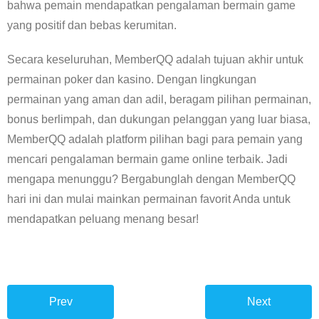
bahwa pemain mendapatkan pengalaman bermain game
yang positif dan bebas kerumitan.
Secara keseluruhan, MemberQQ adalah tujuan akhir untuk
permainan poker dan kasino. Dengan lingkungan
permainan yang aman dan adil, beragam pilihan permainan,
bonus berlimpah, dan dukungan pelanggan yang luar biasa,
MemberQQ adalah platform pilihan bagi para pemain yang
mencari pengalaman bermain game online terbaik. Jadi
mengapa menunggu? Bergabunglah dengan MemberQQ
hari ini dan mulai mainkan permainan favorit Anda untuk
mendapatkan peluang menang besar!
Prev
Next