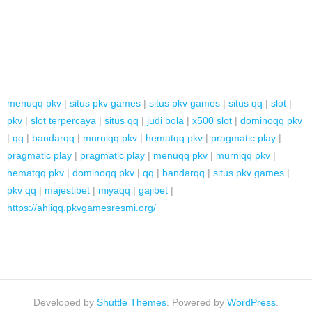
menuqq pkv
|
situs pkv games
|
situs pkv games
|
situs qq
|
slot
|
pkv
|
slot terpercaya
|
situs qq
|
judi bola
|
x500 slot
|
dominoqq pkv
|
qq
|
bandarqq
|
murniqq pkv
|
hematqq pkv
|
pragmatic play
|
pragmatic play
|
pragmatic play
|
menuqq pkv
|
murniqq pkv
|
hematqq pkv
|
dominoqq pkv
|
qq
|
bandarqq
|
situs pkv games
|
pkv qq
|
majestibet
|
miyaqq
|
gajibet
|
https://ahliqq.pkvgamesresmi.org/
Developed by
Shuttle Themes
. Powered by
WordPress
.