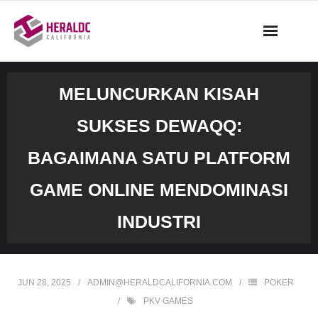
Skip
to
content
MELUNCURKAN KISAH
SUKSES DEWAQQ:
BAGAIMANA SATU PLATFORM
GAME ONLINE MENDOMINASI
INDUSTRI
JUN 28, 2025
ADMIN@HERALDCALIFORNIA.COM
POKER
PKV GAMES