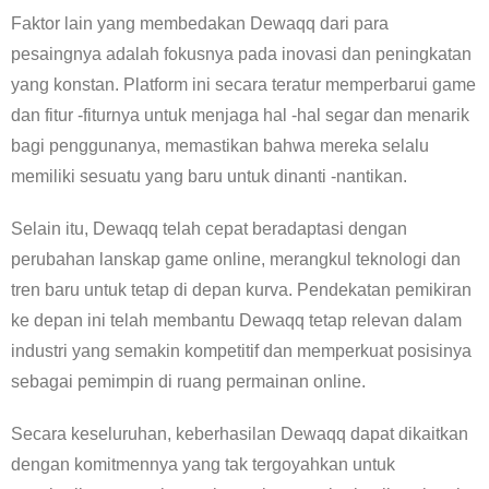
Faktor lain yang membedakan Dewaqq dari para
pesaingnya adalah fokusnya pada inovasi dan peningkatan
yang konstan. Platform ini secara teratur memperbarui game
dan fitur -fiturnya untuk menjaga hal -hal segar dan menarik
bagi penggunanya, memastikan bahwa mereka selalu
memiliki sesuatu yang baru untuk dinanti -nantikan.
Selain itu, Dewaqq telah cepat beradaptasi dengan
perubahan lanskap game online, merangkul teknologi dan
tren baru untuk tetap di depan kurva. Pendekatan pemikiran
ke depan ini telah membantu Dewaqq tetap relevan dalam
industri yang semakin kompetitif dan memperkuat posisinya
sebagai pemimpin di ruang permainan online.
Secara keseluruhan, keberhasilan Dewaqq dapat dikaitkan
dengan komitmennya yang tak tergoyahkan untuk