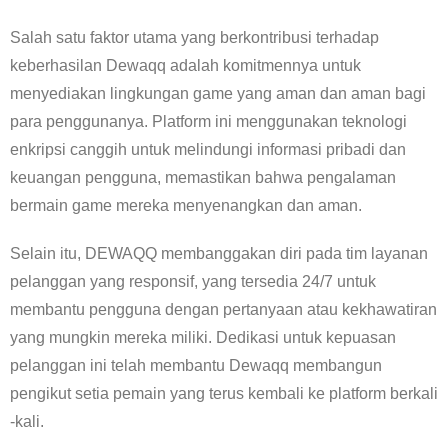
Salah satu faktor utama yang berkontribusi terhadap
keberhasilan Dewaqq adalah komitmennya untuk
menyediakan lingkungan game yang aman dan aman bagi
para penggunanya. Platform ini menggunakan teknologi
enkripsi canggih untuk melindungi informasi pribadi dan
keuangan pengguna, memastikan bahwa pengalaman
bermain game mereka menyenangkan dan aman.
Selain itu, DEWAQQ membanggakan diri pada tim layanan
pelanggan yang responsif, yang tersedia 24/7 untuk
membantu pengguna dengan pertanyaan atau kekhawatiran
yang mungkin mereka miliki. Dedikasi untuk kepuasan
pelanggan ini telah membantu Dewaqq membangun
pengikut setia pemain yang terus kembali ke platform berkali
-kali.