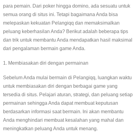
para pemain. Dari poker hingga domino, ada sesuatu untuk
semua orang di situs ini. Tetapi bagaimana Anda bisa
melepaskan kekuatan Pelangiqq dan memaksimalkan
peluang keberhasilan Anda? Berikut adalah beberapa tips
dan trik untuk membantu Anda mendapatkan hasil maksimal
dari pengalaman bermain game Anda.
1. Membiasakan diri dengan permainan
Sebelum Anda mulai bermain di Pelangiqq, luangkan waktu
untuk membiasakan diri dengan berbagai game yang
tersedia di situs. Pelajari aturan, strategi, dan peluang setiap
permainan sehingga Anda dapat membuat keputusan
berdasarkan informasi saat bermain. Ini akan membantu
Anda menghindari membuat kesalahan yang mahal dan
meningkatkan peluang Anda untuk menang.