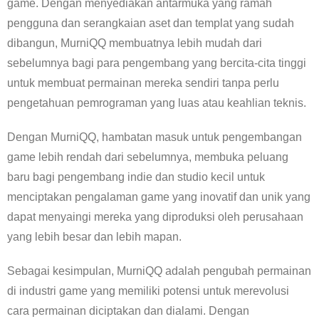
game. Dengan menyediakan antarmuka yang ramah
pengguna dan serangkaian aset dan templat yang sudah
dibangun, MurniQQ membuatnya lebih mudah dari
sebelumnya bagi para pengembang yang bercita-cita tinggi
untuk membuat permainan mereka sendiri tanpa perlu
pengetahuan pemrograman yang luas atau keahlian teknis.
Dengan MurniQQ, hambatan masuk untuk pengembangan
game lebih rendah dari sebelumnya, membuka peluang
baru bagi pengembang indie dan studio kecil untuk
menciptakan pengalaman game yang inovatif dan unik yang
dapat menyaingi mereka yang diproduksi oleh perusahaan
yang lebih besar dan lebih mapan.
Sebagai kesimpulan, MurniQQ adalah pengubah permainan
di industri game yang memiliki potensi untuk merevolusi
cara permainan diciptakan dan dialami. Dengan