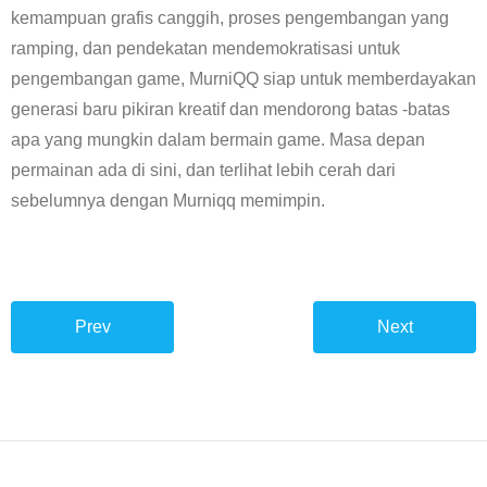
kemampuan grafis canggih, proses pengembangan yang
ramping, dan pendekatan mendemokratisasi untuk
pengembangan game, MurniQQ siap untuk memberdayakan
generasi baru pikiran kreatif dan mendorong batas -batas
apa yang mungkin dalam bermain game. Masa depan
permainan ada di sini, dan terlihat lebih cerah dari
sebelumnya dengan Murniqq memimpin.
Prev
Next