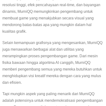
resolusi tinggi, efek pencahayaan real-time, dan bayangan
dinamis, MurniQQ memungkinkan pengembang untuk
membuat game yang menakjubkan secara visual yang
mendorong batas-batas apa yang mungkin dalam hal
kualitas grafik.
Selain kemampuan grafisnya yang mengesankan, MurniQQ
juga menawarkan berbagai alat dan utilitas yang
merampingkan proses pengembangan game. Dari mesin
fisika bawaan hingga algoritma AI canggih, MurniQQ
memberi pengembang semua yang mereka butuhkan untuk
menghidupkan visi kreatif mereka dengan cara yang mulus
dan efisien.
Tapi mungkin aspek yang paling menarik dari MurniQQ
adalah potensinya untuk mendemokratisasi pengembangan