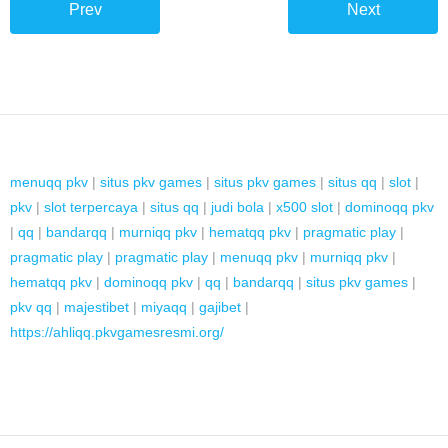
Prev
Next
menuqq pkv
|
situs pkv games
|
situs pkv games
|
situs qq
|
slot
|
pkv
|
slot terpercaya
|
situs qq
|
judi bola
|
x500 slot
|
dominoqq pkv
|
qq
|
bandarqq
|
murniqq pkv
|
hematqq pkv
|
pragmatic play
|
pragmatic play
|
pragmatic play
|
menuqq pkv
|
murniqq pkv
|
hematqq pkv
|
dominoqq pkv
|
qq
|
bandarqq
|
situs pkv games
|
pkv qq
|
majestibet
|
miyaqq
|
gajibet
|
https://ahliqq.pkvgamesresmi.org/