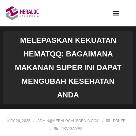
Skip
to
content
MELEPASKAN KEKUATAN
HEMATQQ: BAGAIMANA
MAKANAN SUPER INI DAPAT
MENGUBAH KESEHATAN
ANDA
MAY 28, 2025
ADMIN@HERALDCALIFORNIA.COM
POKER
PKV GAMES