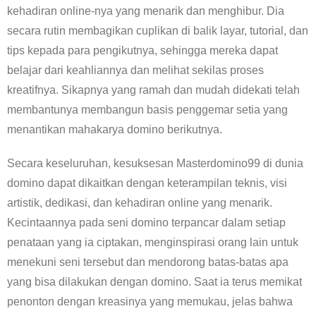
kehadiran online-nya yang menarik dan menghibur. Dia
secara rutin membagikan cuplikan di balik layar, tutorial, dan
tips kepada para pengikutnya, sehingga mereka dapat
belajar dari keahliannya dan melihat sekilas proses
kreatifnya. Sikapnya yang ramah dan mudah didekati telah
membantunya membangun basis penggemar setia yang
menantikan mahakarya domino berikutnya.
Secara keseluruhan, kesuksesan Masterdomino99 di dunia
domino dapat dikaitkan dengan keterampilan teknis, visi
artistik, dedikasi, dan kehadiran online yang menarik.
Kecintaannya pada seni domino terpancar dalam setiap
penataan yang ia ciptakan, menginspirasi orang lain untuk
menekuni seni tersebut dan mendorong batas-batas apa
yang bisa dilakukan dengan domino. Saat ia terus memikat
penonton dengan kreasinya yang memukau, jelas bahwa