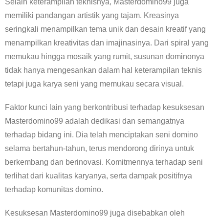
Selain keterampilan teknisnya, Masterdomino99 juga
memiliki pandangan artistik yang tajam. Kreasinya
seringkali menampilkan tema unik dan desain kreatif yang
menampilkan kreativitas dan imajinasinya. Dari spiral yang
memukau hingga mosaik yang rumit, susunan dominonya
tidak hanya mengesankan dalam hal keterampilan teknis
tetapi juga karya seni yang memukau secara visual.
Faktor kunci lain yang berkontribusi terhadap kesuksesan
Masterdomino99 adalah dedikasi dan semangatnya
terhadap bidang ini. Dia telah menciptakan seni domino
selama bertahun-tahun, terus mendorong dirinya untuk
berkembang dan berinovasi. Komitmennya terhadap seni
terlihat dari kualitas karyanya, serta dampak positifnya
terhadap komunitas domino.
Kesuksesan Masterdomino99 juga disebabkan oleh