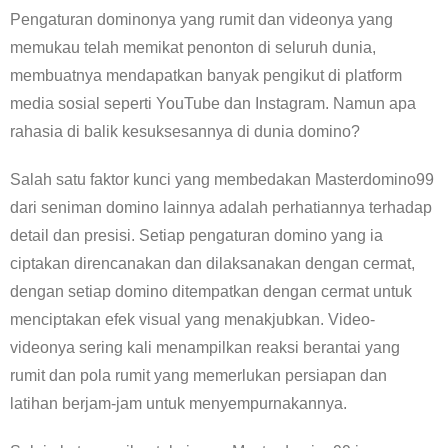
Pengaturan dominonya yang rumit dan videonya yang
memukau telah memikat penonton di seluruh dunia,
membuatnya mendapatkan banyak pengikut di platform
media sosial seperti YouTube dan Instagram. Namun apa
rahasia di balik kesuksesannya di dunia domino?
Salah satu faktor kunci yang membedakan Masterdomino99
dari seniman domino lainnya adalah perhatiannya terhadap
detail dan presisi. Setiap pengaturan domino yang ia
ciptakan direncanakan dan dilaksanakan dengan cermat,
dengan setiap domino ditempatkan dengan cermat untuk
menciptakan efek visual yang menakjubkan. Video-
videonya sering kali menampilkan reaksi berantai yang
rumit dan pola rumit yang memerlukan persiapan dan
latihan berjam-jam untuk menyempurnakannya.