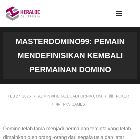
Skip
to
content
MASTERDOMINO99: PEMAIN
MENDEFINISIKAN KEMBALI
PERMAINAN DOMINO
FEB 27, 2025
ADMIN@HERALDCALIFORNIA.COM
POKER
PKV GAMES
Domino telah lama menjadi permainan tercinta yang telah
dimainkan oleh orang -orang dari segala usia dan latar