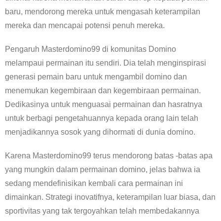
baru, mendorong mereka untuk mengasah keterampilan
mereka dan mencapai potensi penuh mereka.
Pengaruh Masterdomino99 di komunitas Domino
melampaui permainan itu sendiri. Dia telah menginspirasi
generasi pemain baru untuk mengambil domino dan
menemukan kegembiraan dan kegembiraan permainan.
Dedikasinya untuk menguasai permainan dan hasratnya
untuk berbagi pengetahuannya kepada orang lain telah
menjadikannya sosok yang dihormati di dunia domino.
Karena Masterdomino99 terus mendorong batas -batas apa
yang mungkin dalam permainan domino, jelas bahwa ia
sedang mendefinisikan kembali cara permainan ini
dimainkan. Strategi inovatifnya, keterampilan luar biasa, dan
sportivitas yang tak tergoyahkan telah membedakannya