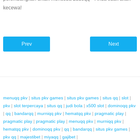
kecewa!
Prev
Next
menuqq pkv
|
situs pkv games
|
situs pkv games
|
situs qq
|
slot
|
pkv
|
slot terpercaya
|
situs qq
|
judi bola
|
x500 slot
|
dominoqq pkv
|
qq
|
bandarqq
|
murniqq pkv
|
hematqq pkv
|
pragmatic play
|
pragmatic play
|
pragmatic play
|
menuqq pkv
|
murniqq pkv
|
hematqq pkv
|
dominoqq pkv
|
qq
|
bandarqq
|
situs pkv games
|
pkv qq
|
majestibet
|
miyaqq
|
gajibet
|