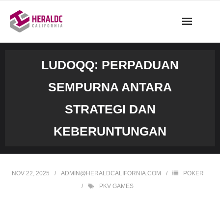
Skip
to
content
LUDOQQ: PERPADUAN
SEMPURNA ANTARA
STRATEGI DAN
KEBERUNTUNGAN
NOV 22, 2025
ADMIN@HERALDCALIFORNIA.COM
POKER
PKV GAMES