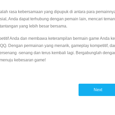
dalah rasa kebersamaan yang dipupuk di antara para pemainny
sial, Anda dapat terhubung dengan pemain lain, mencari teman
tantangan yang lebih besar bersama.
mpetitif Anda dan membawa keterampilan bermain game Anda ke
bangQQ. Dengan permainan yang menarik, gameplay kompetitif, da
ersenang -senang dan terus kembali lagi. Bergabunglah denga
a menuju kebesaran game!
Next