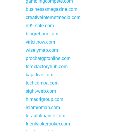
gamblingcompete.com
businesssmagazine.com
creativeinternetmedia.com
n95-sale.com
blogreborn.com
virtcitnow.com
wiselymap.com
prochatgptonline.com
forexfactoryhub.com
kaja-live.com
techcompa.com
sight-web.com
himadrigroup.com
islamroman.com
td-autofinance.com
frienlyjokerpoker.com