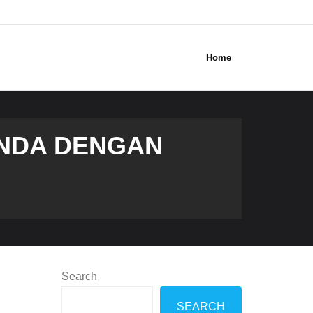
Home
ANDA DENGAN
Search
SEARCH