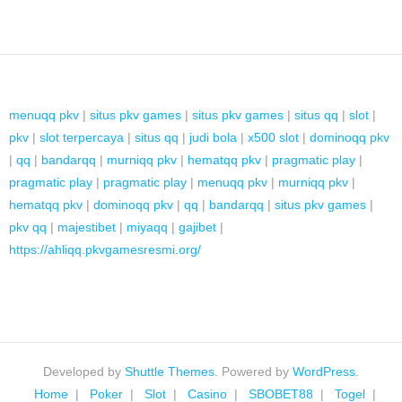
menuqq pkv
|
situs pkv games
|
situs pkv games
|
situs qq
|
slot
|
pkv
|
slot terpercaya
|
situs qq
|
judi bola
|
x500 slot
|
dominoqq pkv
|
qq
|
bandarqq
|
murniqq pkv
|
hematqq pkv
|
pragmatic play
|
pragmatic play
|
pragmatic play
|
menuqq pkv
|
murniqq pkv
|
hematqq pkv
|
dominoqq pkv
|
qq
|
bandarqq
|
situs pkv games
|
pkv qq
|
majestibet
|
miyaqq
|
gajibet
|
https://ahliqq.pkvgamesresmi.org/
Developed by
Shuttle Themes
. Powered by
WordPress
.
Home
Poker
Slot
Casino
SBOBET88
Togel