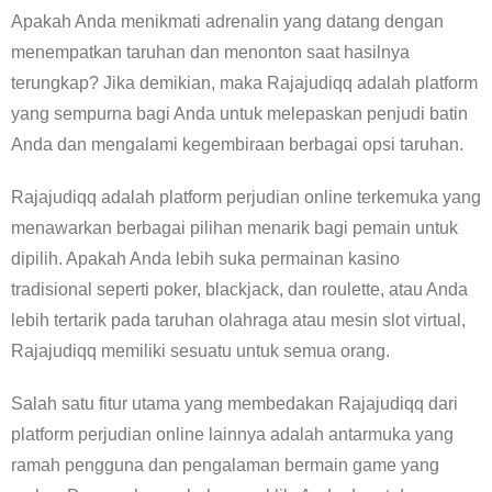
Apakah Anda menikmati adrenalin yang datang dengan
menempatkan taruhan dan menonton saat hasilnya
terungkap? Jika demikian, maka Rajajudiqq adalah platform
yang sempurna bagi Anda untuk melepaskan penjudi batin
Anda dan mengalami kegembiraan berbagai opsi taruhan.
Rajajudiqq adalah platform perjudian online terkemuka yang
menawarkan berbagai pilihan menarik bagi pemain untuk
dipilih. Apakah Anda lebih suka permainan kasino
tradisional seperti poker, blackjack, dan roulette, atau Anda
lebih tertarik pada taruhan olahraga atau mesin slot virtual,
Rajajudiqq memiliki sesuatu untuk semua orang.
Salah satu fitur utama yang membedakan Rajajudiqq dari
platform perjudian online lainnya adalah antarmuka yang
ramah pengguna dan pengalaman bermain game yang