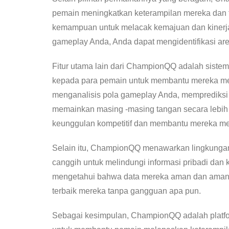
pemain meningkatkan keterampilan mereka dan tet
kemampuan untuk melacak kemajuan dan kinerja 
gameplay Anda, Anda dapat mengidentifikasi ar
Fitur utama lain dari ChampionQQ adalah siste
kepada para pemain untuk membantu mereka memb
menganalisis pola gameplay Anda, memprediksi
memainkan masing -masing tangan secara lebih ef
keunggulan kompetitif dan membantu mereka me
Selain itu, ChampionQQ menawarkan lingkungan
canggih untuk melindungi informasi pribadi da
mengetahui bahwa data mereka aman dan aman,
terbaik mereka tanpa gangguan apa pun.
Sebagai kesimpulan, ChampionQQ adalah platfor