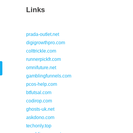
n
Links
prada-outlet.net
digigrowthpro.com
colttrickle.com
runnerpickfr.com
omnifuture.net
gamblingfunnels.com
pcos-help.com
btfutsal.com
codirop.com
ghosts-uk.net
askdono.com
techonly.top