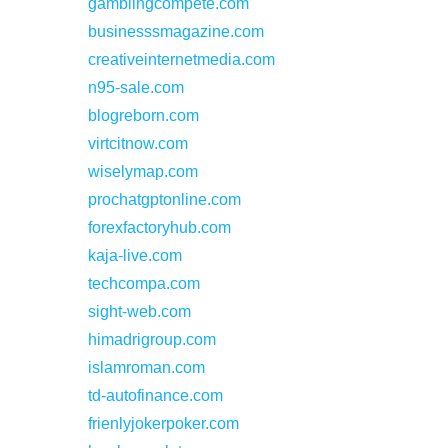
gamblingcompete.com
businesssmagazine.com
creativeinternetmedia.com
n95-sale.com
blogreborn.com
virtcitnow.com
wiselymap.com
prochatgptonline.com
forexfactoryhub.com
kaja-live.com
techcompa.com
sight-web.com
himadrigroup.com
islamroman.com
td-autofinance.com
frienlyjokerpoker.com