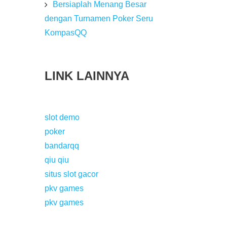
Bersiaplah Menang Besar
dengan Turnamen Poker Seru
KompasQQ
LINK LAINNYA
slot demo
poker
bandarqq
qiu qiu
situs slot gacor
pkv games
pkv games