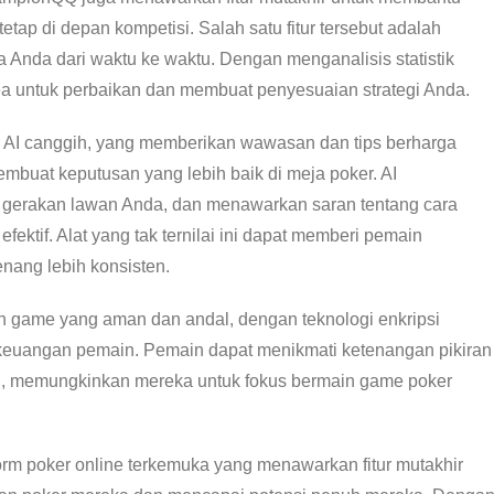
ap di depan kompetisi. Salah satu fitur tersebut adalah
Anda dari waktu ke waktu. Dengan menganalisis statistik
ea untuk perbaikan dan membuat penyesuaian strategi Anda.
m AI canggih, yang memberikan wawasan dan tips berharga
uat keputusan yang lebih baik di meja poker. AI
 gerakan lawan Anda, dan menawarkan saran tentang cara
ektif. Alat yang tak ternilai ini dapat memberi pemain
nang lebih konsisten.
 game yang aman dan andal, dengan teknologi enkripsi
n keuangan pemain. Pemain dapat menikmati ketenangan pikiran
 memungkinkan mereka untuk fokus bermain game poker
m poker online terkemuka yang menawarkan fitur mutakhir