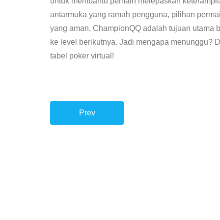
untuk membantu pemain melepaskan keterampil
antarmuka yang ramah pengguna, pilihan permai
yang aman, ChampionQQ adalah tujuan utama 
ke level berikutnya. Jadi mengapa menunggu? D
tabel poker virtual!
Prev