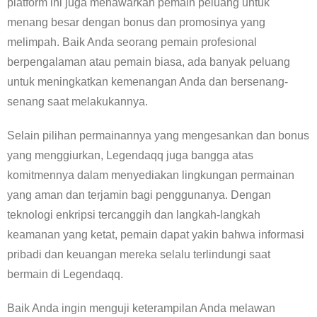
platform ini juga menawarkan pemain peluang untuk
menang besar dengan bonus dan promosinya yang
melimpah. Baik Anda seorang pemain profesional
berpengalaman atau pemain biasa, ada banyak peluang
untuk meningkatkan kemenangan Anda dan bersenang-
senang saat melakukannya.
Selain pilihan permainannya yang mengesankan dan bonus
yang menggiurkan, Legendaqq juga bangga atas
komitmennya dalam menyediakan lingkungan permainan
yang aman dan terjamin bagi penggunanya. Dengan
teknologi enkripsi tercanggih dan langkah-langkah
keamanan yang ketat, pemain dapat yakin bahwa informasi
pribadi dan keuangan mereka selalu terlindungi saat
bermain di Legendaqq.
Baik Anda ingin menguji keterampilan Anda melawan