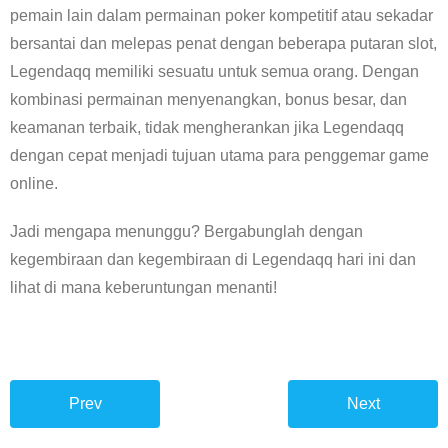
pemain lain dalam permainan poker kompetitif atau sekadar
bersantai dan melepas penat dengan beberapa putaran slot,
Legendaqq memiliki sesuatu untuk semua orang. Dengan
kombinasi permainan menyenangkan, bonus besar, dan
keamanan terbaik, tidak mengherankan jika Legendaqq
dengan cepat menjadi tujuan utama para penggemar game
online.
Jadi mengapa menunggu? Bergabunglah dengan
kegembiraan dan kegembiraan di Legendaqq hari ini dan
lihat di mana keberuntungan menanti!
Prev
Next