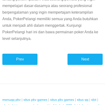
mempelajari dasar-dasarnya atau seorang profesional
berpengalaman yang ingin mempertajam keterampilan
Anda, PokerPelangi memiliki semua yang Anda butuhkan
untuk menjadi ahli dalam menggertak. Kunjungi
PokerPelangi hari ini dan bawa permainan poker Anda ke
level selanjutnya.
Prev
Next
menuqq pkv
|
situs pkv games
|
situs pkv games
|
situs qq
|
slot
|