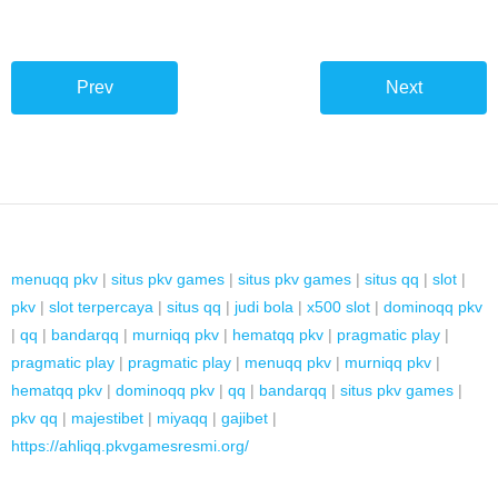
Prev
Next
menuqq pkv
|
situs pkv games
|
situs pkv games
|
situs qq
|
slot
|
pkv
|
slot terpercaya
|
situs qq
|
judi bola
|
x500 slot
|
dominoqq pkv
|
qq
|
bandarqq
|
murniqq pkv
|
hematqq pkv
|
pragmatic play
|
pragmatic play
|
pragmatic play
|
menuqq pkv
|
murniqq pkv
|
hematqq pkv
|
dominoqq pkv
|
qq
|
bandarqq
|
situs pkv games
|
pkv qq
|
majestibet
|
miyaqq
|
gajibet
|
https://ahliqq.pkvgamesresmi.org/