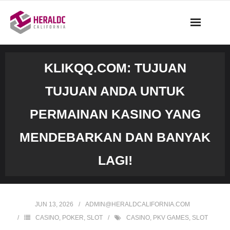
Skip
to
content
KLIKQQ.COM: TUJUAN
TUJUAN ANDA UNTUK
PERMAINAN KASINO YANG
MENDEBARKAN DAN BANYAK
LAGI!
JUN 13, 2026
ADMIN@HERALDCALIFORNIA.COM
CASINO
,
POKER
,
SLOT
CASINO
,
PKV GAMES
,
SLOT