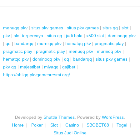
menuqq pkv
|
situs pkv games
|
situs pkv games
|
situs qq
|
slot
|
pkv
|
slot terpercaya
|
situs qq
|
judi bola
|
x500 slot
|
dominoqq pkv
|
qq
|
bandarqq
|
murniqq pkv
|
hematqq pkv
|
pragmatic play
|
pragmatic play
|
pragmatic play
|
menuqq pkv
|
murniqq pkv
|
hematqq pkv
|
dominoqq pkv
|
qq
|
bandarqq
|
situs pkv games
|
pkv qq
|
majestibet
|
miyaqq
|
gajibet
|
https://ahliqq.pkvgamesresmi.org/
Developed by
Shuttle Themes
. Powered by
WordPress
.
Home
Poker
Slot
Casino
SBOBET88
Togel
Situs Judi Online