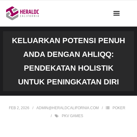
Skip
to
content
KELUARKAN POTENSI PENUH
ANDA DENGAN AHLIQQ:
PENDEKATAN HOLISTIK
UNTUK PENINGKATAN DIRI
FEB 2, 2026
ADMIN@HERALDCALIFORNIA.COM
POKER
PKV GAMES