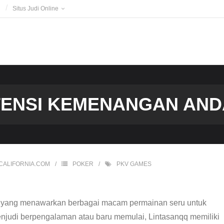
l
Situs Judi Online
ENSI KEMENANGAN ANDA
ALIFORNIA.COM
POKER
PKV GAMES
ne yang menawarkan berbagai macam permainan seru untuk
enjudi berpengalaman atau baru memulai, Lintasanqq memiliki