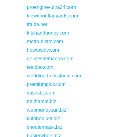
proengine-ultra24.com
lifewithoutlanyards.com
traida.net
kitchandhoney.com
metro-bistro.com
howtosolv.com
delicesdemanon.com
testboo.com
weddingdressstudio.com
premiumplox.com
yayosbk.com
neilhardie.biz
webmoneysurf.biz
kolohebluet.biz
shootermask.biz
busterwheel.biz