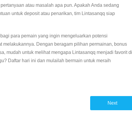
 pertanyaan atau masalah apa pun. Apakah Anda sedang
uan untuk deposit atau penarikan, tim Lintasanqq siap
 bagi para pemain yang ingin mengeluarkan potensi
 melakukannya. Dengan beragam pilihan permainan, bonus
sa, mudah untuk melihat mengapa Lintasanqq menjadi favorit d
? Daftar hari ini dan mulailah bermain untuk meraih
Next