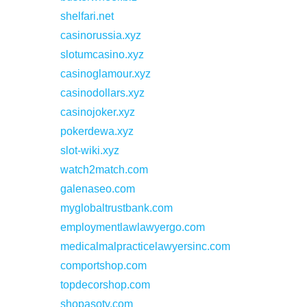
shelfari.net
casinorussia.xyz
slotumcasino.xyz
casinoglamour.xyz
casinodollars.xyz
casinojoker.xyz
pokerdewa.xyz
slot-wiki.xyz
watch2match.com
galenaseo.com
myglobaltrustbank.com
employmentlawlawyergo.com
medicalmalpracticelawyersinc.com
comportshop.com
topdecorshop.com
shopasotv.com