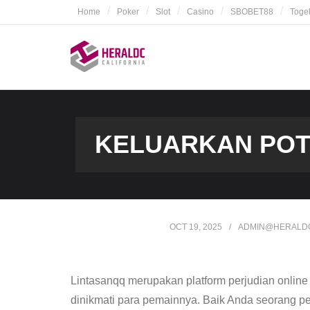
Skip
Home
Poker
Slot
Casino
SBOBET88
Toge
to
content
KELUARKAN POT
OCT 19, 2025
ADMIN@HERALDC
Lintasanqq merupakan platform perjudian onli
dinikmati para pemainnya. Baik Anda seorang p