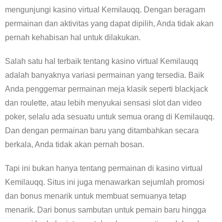
mengunjungi kasino virtual Kemilauqq. Dengan beragam
permainan dan aktivitas yang dapat dipilih, Anda tidak akan
pernah kehabisan hal untuk dilakukan.
Salah satu hal terbaik tentang kasino virtual Kemilauqq
adalah banyaknya variasi permainan yang tersedia. Baik
Anda penggemar permainan meja klasik seperti blackjack
dan roulette, atau lebih menyukai sensasi slot dan video
poker, selalu ada sesuatu untuk semua orang di Kemilauqq.
Dan dengan permainan baru yang ditambahkan secara
berkala, Anda tidak akan pernah bosan.
Tapi ini bukan hanya tentang permainan di kasino virtual
Kemilauqq. Situs ini juga menawarkan sejumlah promosi
dan bonus menarik untuk membuat semuanya tetap
menarik. Dari bonus sambutan untuk pemain baru hingga