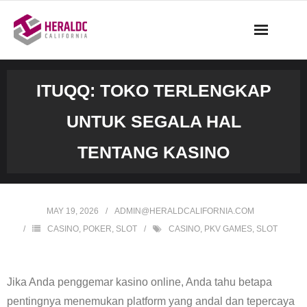
Skip
to
content
ITUQQ: TOKO TERLENGKAP
UNTUK SEGALA HAL
TENTANG KASINO
MAY 19, 2026
ADMIN@HERALDCALIFORNIA.COM
CASINO
,
POKER
,
SLOT
CASINO
,
PKV GAMES
,
SLOT
Jika Anda penggemar kasino online, Anda tahu betapa
pentingnya menemukan platform yang andal dan tepercaya