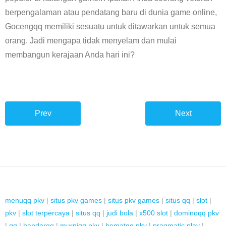
berpengalaman atau pendatang baru di dunia game online,
Gocengqq memiliki sesuatu untuk ditawarkan untuk semua
orang. Jadi mengapa tidak menyelam dan mulai
membangun kerajaan Anda hari ini?
Prev
Next
menuqq pkv
|
situs pkv games
|
situs pkv games
|
situs qq
|
slot
|
pkv
|
slot terpercaya
|
situs qq
|
judi bola
|
x500 slot
|
dominoqq pkv
|
qq
|
bandarqq
|
murniqq pkv
|
hematqq pkv
|
pragmatic play
|