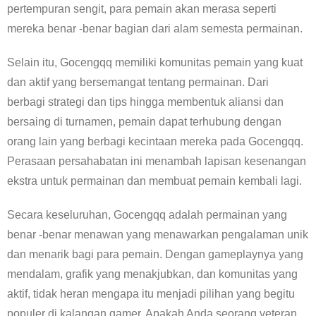
pertempuran sengit, para pemain akan merasa seperti
mereka benar -benar bagian dari alam semesta permainan.
Selain itu, Gocengqq memiliki komunitas pemain yang kuat
dan aktif yang bersemangat tentang permainan. Dari
berbagi strategi dan tips hingga membentuk aliansi dan
bersaing di turnamen, pemain dapat terhubung dengan
orang lain yang berbagi kecintaan mereka pada Gocengqq.
Perasaan persahabatan ini menambah lapisan kesenangan
ekstra untuk permainan dan membuat pemain kembali lagi.
Secara keseluruhan, Gocengqq adalah permainan yang
benar -benar menawan yang menawarkan pengalaman unik
dan menarik bagi para pemain. Dengan gameplaynya yang
mendalam, grafik yang menakjubkan, dan komunitas yang
aktif, tidak heran mengapa itu menjadi pilihan yang begitu
populer di kalangan gamer. Apakah Anda seorang veteran