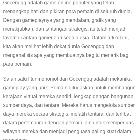
Gocengqq adalah game online populer yang telah
menangkap hati dan pikiran para pemain di seluruh dunia.
Dengan gameplaynya yang mendalam, grafik yang
menakjubkan, dan tantangan strategis, itu telah menjadi
favorit di antara gamer dari segala usia. Dalam artikel ini,
kita akan melihat lebih dekat dunia Gocengqq dan
menganalisis apa yang membuatnya begitu menarik bagi
para pemain.
Salah satu fitur menonjol dari Gocengqq adalah mekanika
gameplay yang unik. Pemain ditugaskan untuk membangun
kerajaan virtual mereka sendiri, lengkap dengan bangunan,
sumber daya, dan tentara. Mereka harus mengelola sumber
daya mereka secara strategis, melatih tentara, dan terlibat
dalam pertempuran dengan pemain lain untuk memperluas
wilayah mereka dan menjadi penguasa paling kuat dalam