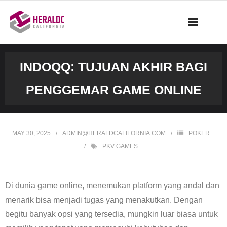
Skip
to
content
INDOQQ: TUJUAN AKHIR BAGI
PENGGEMAR GAME ONLINE
MAY 30, 2025
ADMIN@HERALDCALIFORNIA.COM
POKER
PKV GAMES
Di dunia game online, menemukan platform yang andal dan
menarik bisa menjadi tugas yang menakutkan. Dengan
begitu banyak opsi yang tersedia, mungkin luar biasa untuk