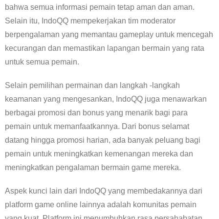
bahwa semua informasi pemain tetap aman dan aman.
Selain itu, IndoQQ mempekerjakan tim moderator
berpengalaman yang memantau gameplay untuk mencegah
kecurangan dan memastikan lapangan bermain yang rata
untuk semua pemain.
Selain pemilihan permainan dan langkah -langkah
keamanan yang mengesankan, IndoQQ juga menawarkan
berbagai promosi dan bonus yang menarik bagi para
pemain untuk memanfaatkannya. Dari bonus selamat
datang hingga promosi harian, ada banyak peluang bagi
pemain untuk meningkatkan kemenangan mereka dan
meningkatkan pengalaman bermain game mereka.
Aspek kunci lain dari IndoQQ yang membedakannya dari
platform game online lainnya adalah komunitas pemain
yang kuat. Platform ini menumbuhkan rasa persahabatan