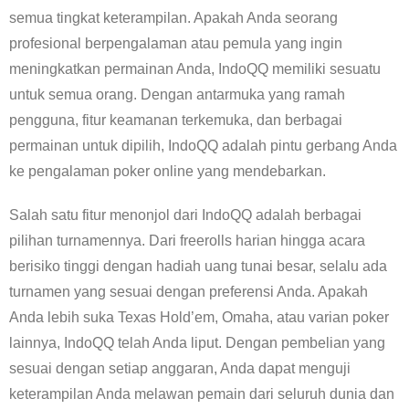
semua tingkat keterampilan. Apakah Anda seorang
profesional berpengalaman atau pemula yang ingin
meningkatkan permainan Anda, IndoQQ memiliki sesuatu
untuk semua orang. Dengan antarmuka yang ramah
pengguna, fitur keamanan terkemuka, dan berbagai
permainan untuk dipilih, IndoQQ adalah pintu gerbang Anda
ke pengalaman poker online yang mendebarkan.
Salah satu fitur menonjol dari IndoQQ adalah berbagai
pilihan turnamennya. Dari freerolls harian hingga acara
berisiko tinggi dengan hadiah uang tunai besar, selalu ada
turnamen yang sesuai dengan preferensi Anda. Apakah
Anda lebih suka Texas Hold’em, Omaha, atau varian poker
lainnya, IndoQQ telah Anda liput. Dengan pembelian yang
sesuai dengan setiap anggaran, Anda dapat menguji
keterampilan Anda melawan pemain dari seluruh dunia dan