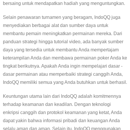
bersaing untuk mendapatkan hadiah yang menguntungkan.
Selain penawaran turnamen yang beragam, IndoQQ juga
menyediakan berbagai alat dan sumber daya untuk
membantu pemain meningkatkan permainan mereka. Dari
panduan strategi hingga tutorial video, ada banyak sumber
daya yang tersedia untuk membantu Anda mempertajam
keterampilan Anda dan membawa permainan poker Anda ke
tingkat berikutnya. Apakah Anda ingin mempelajari dasar -
dasar permainan atau memperbaiki strategi canggih Anda,
IndoQQ memiliki semua yang Anda butuhkan untuk berhasil.
Keuntungan utama lain dari IndoQQ adalah komitmennya
terhadap keamanan dan keadilan. Dengan teknologi
enkripsi canggih dan protokol keamanan yang ketat, Anda
dapat yakin bahwa informasi pribadi dan keuangan Anda
selalu aman dan aman. Selain itu, IndoQQ menggunakan