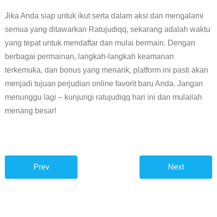
Jika Anda siap untuk ikut serta dalam aksi dan mengalami
semua yang ditawarkan Ratujudiqq, sekarang adalah waktu
yang tepat untuk mendaftar dan mulai bermain. Dengan
berbagai permainan, langkah-langkah keamanan
terkemuka, dan bonus yang menarik, platform ini pasti akan
menjadi tujuan perjudian online favorit baru Anda. Jangan
menunggu lagi – kunjungi ratujudiqq hari ini dan mulailah
menang besar!
Prev
Next