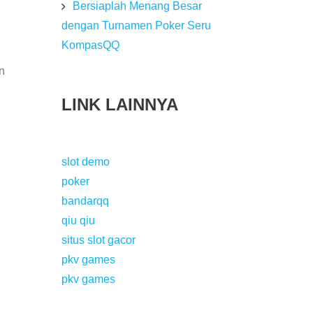
Bersiaplah Menang Besar
dengan Turnamen Poker Seru
KompasQQ
n
LINK LAINNYA
slot demo
poker
bandarqq
qiu qiu
situs slot gacor
pkv games
pkv games