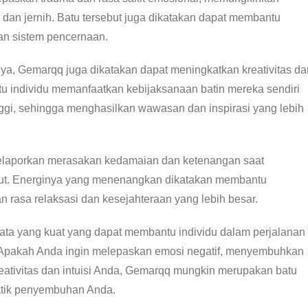
 dan jernih. Batu tersebut juga dikatakan dapat membantu
an sistem pencernaan.
ya, Gemarqq juga dikatakan dapat meningkatkan kreativitas da
ntu individu memanfaatkan kebijaksanaan batin mereka sendiri
nggi, sehingga menghasilkan wawasan dan inspirasi yang lebih
laporkan merasakan kedamaian dan ketenangan saat
but. Energinya yang menenangkan dikatakan membantu
rasa relaksasi dan kesejahteraan yang lebih besar.
ta yang kuat yang dapat membantu individu dalam perjalanan
 Apakah Anda ingin melepaskan emosi negatif, menyembuhkan
eativitas dan intuisi Anda, Gemarqq mungkin merupakan batu
ktik penyembuhan Anda.