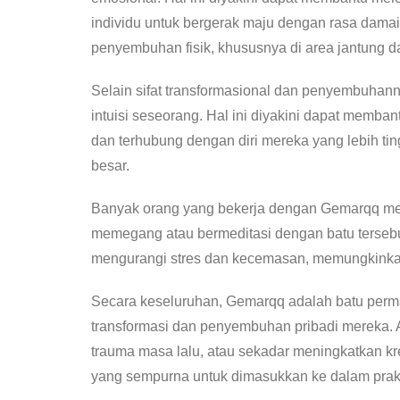
individu untuk bergerak maju dengan rasa damai
penyembuhan fisik, khususnya di area jantung d
Selain sifat transformasional dan penyembuhann
intuisi seseorang. Hal ini diyakini dapat memba
dan terhubung dengan diri mereka yang lebih ti
besar.
Banyak orang yang bekerja dengan Gemarqq me
memegang atau bermeditasi dengan batu terse
mengurangi stres dan kecemasan, memungkinkan 
Secara keseluruhan, Gemarqq adalah batu perma
transformasi dan penyembuhan pribadi mereka.
trauma masa lalu, atau sekadar meningkatkan kr
yang sempurna untuk dimasukkan ke dalam pra