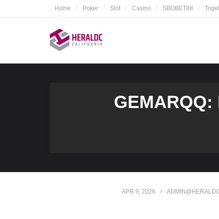
Skip
Home
Poker
Slot
Casino
SBOBET88
Toge
to
content
GEMARQQ: 
APR 9, 2026
ADMIN@HERALDC