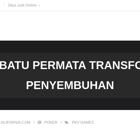
l
Situs Judi Online
BATU PERMATA TRANSF
PENYEMBUHAN
ALIFORNIA.COM
POKER
PKV GAMES