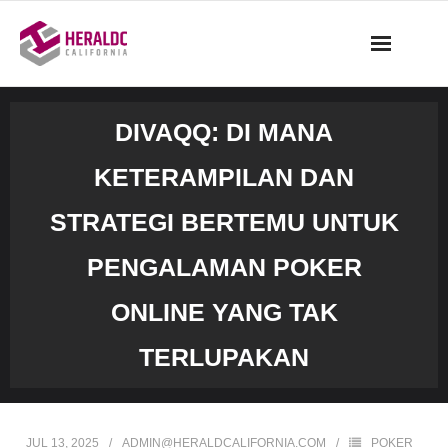
Skip
to
content
DIVAQQ: DI MANA
KETERAMPILAN DAN
STRATEGI BERTEMU UNTUK
PENGALAMAN POKER
ONLINE YANG TAK
TERLUPAKAN
JUL 13, 2025
ADMIN@HERALDCALIFORNIA.COM
POKER