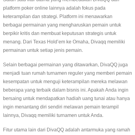
platform poker online lainnya adalah fokus pada
keterampilan dan strategi. Platform ini menawarkan
berbagai permainan yang mengharuskan pemain untuk
berpikir kritis dan membuat keputusan strategis untuk
menang. Dari Texas Hold’em ke Omaha, Divaqq memiliki
permainan untuk setiap jenis pemain.
Selain berbagai permainan yang ditawarkan, DivaQQ juga
menjadi tuan rumah turnamen reguler yang memberi pemain
kesempatan untuk menguji keterampilan mereka melawan
beberapa yang terbaik dalam bisnis ini. Apakah Anda ingin
bersaing untuk mendapatkan hadiah uang tunai atau hanya
ingin menantang diri sendiri melawan pemain terampil
lainnya, Divaqq memiliki turnamen untuk Anda.
Fitur utama lain dari DivaQQ adalah antarmuka yang ramah