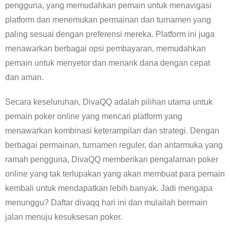
pengguna, yang memudahkan pemain untuk menavigasi
platform dan menemukan permainan dan turnamen yang
paling sesuai dengan preferensi mereka. Platform ini juga
menawarkan berbagai opsi pembayaran, memudahkan
pemain untuk menyetor dan menarik dana dengan cepat
dan aman.
Secara keseluruhan, DivaQQ adalah pilihan utama untuk
pemain poker online yang mencari platform yang
menawarkan kombinasi keterampilan dan strategi. Dengan
berbagai permainan, turnamen reguler, dan antarmuka yang
ramah pengguna, DivaQQ memberikan pengalaman poker
online yang tak terlupakan yang akan membuat para pemain
kembali untuk mendapatkan lebih banyak. Jadi mengapa
menunggu? Daftar divaqq hari ini dan mulailah bermain
jalan menuju kesuksesan poker.