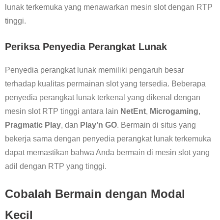
lunak terkemuka yang menawarkan mesin slot dengan RTP
tinggi.
Periksa Penyedia Perangkat Lunak
Penyedia perangkat lunak memiliki pengaruh besar
terhadap kualitas permainan slot yang tersedia. Beberapa
penyedia perangkat lunak terkenal yang dikenal dengan
mesin slot RTP tinggi antara lain
NetEnt
,
Microgaming
,
Pragmatic Play
, dan
Play’n GO
. Bermain di situs yang
bekerja sama dengan penyedia perangkat lunak terkemuka
dapat memastikan bahwa Anda bermain di mesin slot yang
adil dengan RTP yang tinggi.
Cobalah Bermain dengan Modal
Kecil