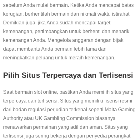
sebelum Anda mulai bermain. Ketika Anda mencapai batas
kerugian, berhentilah bermain dan nikmati waktu istirahat.
Demikian juga, jika Anda sudah mencapai target
kemenangan, pertimbangkan untuk berhenti dan menarik
kemenangan Anda. Mengelola anggaran dengan bijak
dapat membantu Anda bermain lebih lama dan
meningkatkan peluang untuk meraih kemenangan.
Pilih Situs Terpercaya dan Terlisensi
Saat bermain slot online, pastikan Anda memilih situs yang
terpercaya dan terlisensi. Situs yang memiliki lisensi resmi
dari badan regulasi perjudian terkenal seperti Malta Gaming
Authority atau UK Gambling Commission biasanya
menawarkan permainan yang adil dan aman. Situs yang
terlisensi juga sering bekerja dengan penyedia perangkat