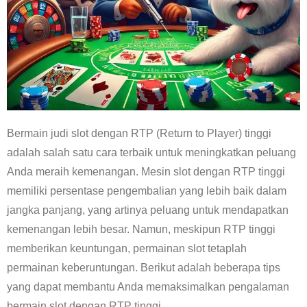
Bermain judi slot dengan RTP (Return to Player) tinggi
adalah salah satu cara terbaik untuk meningkatkan peluang
Anda meraih kemenangan. Mesin slot dengan RTP tinggi
memiliki persentase pengembalian yang lebih baik dalam
jangka panjang, yang artinya peluang untuk mendapatkan
kemenangan lebih besar. Namun, meskipun RTP tinggi
memberikan keuntungan, permainan slot tetaplah
permainan keberuntungan. Berikut adalah beberapa tips
yang dapat membantu Anda memaksimalkan pengalaman
bermain slot dengan RTP tinggi.