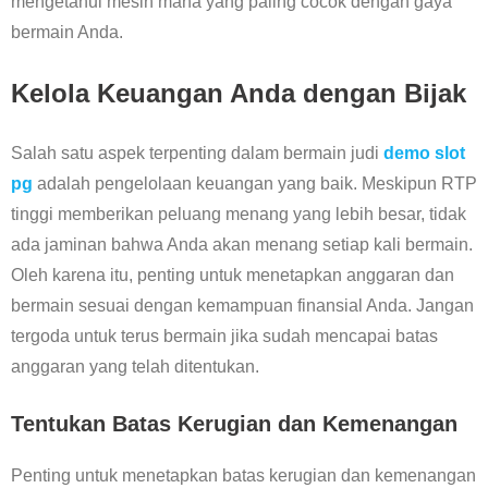
mengetahui mesin mana yang paling cocok dengan gaya
bermain Anda.
Kelola Keuangan Anda dengan Bijak
Salah satu aspek terpenting dalam bermain judi
demo slot
pg
adalah pengelolaan keuangan yang baik. Meskipun RTP
tinggi memberikan peluang menang yang lebih besar, tidak
ada jaminan bahwa Anda akan menang setiap kali bermain.
Oleh karena itu, penting untuk menetapkan anggaran dan
bermain sesuai dengan kemampuan finansial Anda. Jangan
tergoda untuk terus bermain jika sudah mencapai batas
anggaran yang telah ditentukan.
Tentukan Batas Kerugian dan Kemenangan
Penting untuk menetapkan batas kerugian dan kemenangan