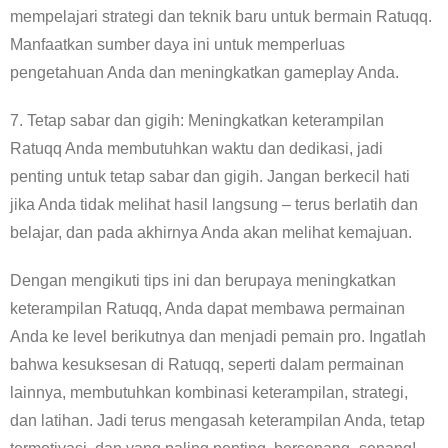
mempelajari strategi dan teknik baru untuk bermain Ratuqq.
Manfaatkan sumber daya ini untuk memperluas
pengetahuan Anda dan meningkatkan gameplay Anda.
7. Tetap sabar dan gigih: Meningkatkan keterampilan
Ratuqq Anda membutuhkan waktu dan dedikasi, jadi
penting untuk tetap sabar dan gigih. Jangan berkecil hati
jika Anda tidak melihat hasil langsung – terus berlatih dan
belajar, dan pada akhirnya Anda akan melihat kemajuan.
Dengan mengikuti tips ini dan berupaya meningkatkan
keterampilan Ratuqq, Anda dapat membawa permainan
Anda ke level berikutnya dan menjadi pemain pro. Ingatlah
bahwa kesuksesan di Ratuqq, seperti dalam permainan
lainnya, membutuhkan kombinasi keterampilan, strategi,
dan latihan. Jadi terus mengasah keterampilan Anda, tetap