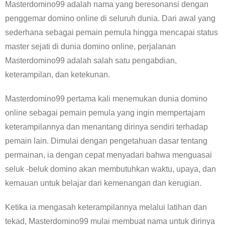
Masterdomino99 adalah nama yang beresonansi dengan
penggemar domino online di seluruh dunia. Dari awal yang
sederhana sebagai pemain pemula hingga mencapai status
master sejati di dunia domino online, perjalanan
Masterdomino99 adalah salah satu pengabdian,
keterampilan, dan ketekunan.
Masterdomino99 pertama kali menemukan dunia domino
online sebagai pemain pemula yang ingin mempertajam
keterampilannya dan menantang dirinya sendiri terhadap
pemain lain. Dimulai dengan pengetahuan dasar tentang
permainan, ia dengan cepat menyadari bahwa menguasai
seluk -beluk domino akan membutuhkan waktu, upaya, dan
kemauan untuk belajar dari kemenangan dan kerugian.
Ketika ia mengasah keterampilannya melalui latihan dan
tekad, Masterdomino99 mulai membuat nama untuk dirinya