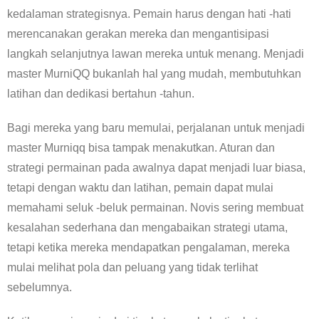
kedalaman strategisnya. Pemain harus dengan hati -hati
merencanakan gerakan mereka dan mengantisipasi
langkah selanjutnya lawan mereka untuk menang. Menjadi
master MurniQQ bukanlah hal yang mudah, membutuhkan
latihan dan dedikasi bertahun -tahun.
Bagi mereka yang baru memulai, perjalanan untuk menjadi
master Murniqq bisa tampak menakutkan. Aturan dan
strategi permainan pada awalnya dapat menjadi luar biasa,
tetapi dengan waktu dan latihan, pemain dapat mulai
memahami seluk -beluk permainan. Novis sering membuat
kesalahan sederhana dan mengabaikan strategi utama,
tetapi ketika mereka mendapatkan pengalaman, mereka
mulai melihat pola dan peluang yang tidak terlihat
sebelumnya.