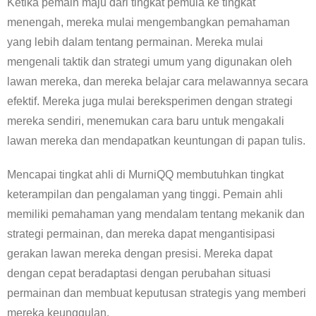
Ketika pemain maju dari tingkat pemula ke tingkat
menengah, mereka mulai mengembangkan pemahaman
yang lebih dalam tentang permainan. Mereka mulai
mengenali taktik dan strategi umum yang digunakan oleh
lawan mereka, dan mereka belajar cara melawannya secara
efektif. Mereka juga mulai bereksperimen dengan strategi
mereka sendiri, menemukan cara baru untuk mengakali
lawan mereka dan mendapatkan keuntungan di papan tulis.
Mencapai tingkat ahli di MurniQQ membutuhkan tingkat
keterampilan dan pengalaman yang tinggi. Pemain ahli
memiliki pemahaman yang mendalam tentang mekanik dan
strategi permainan, dan mereka dapat mengantisipasi
gerakan lawan mereka dengan presisi. Mereka dapat
dengan cepat beradaptasi dengan perubahan situasi
permainan dan membuat keputusan strategis yang memberi
mereka keunggulan.