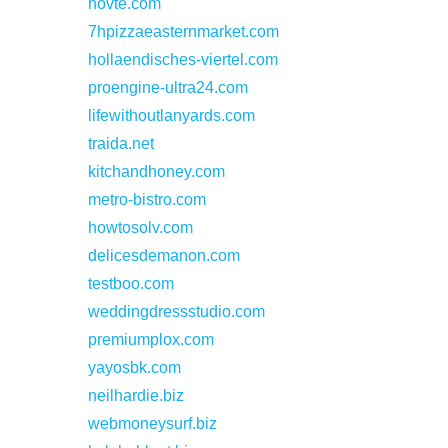
novte.com
7hpizzaeasternmarket.com
hollaendisches-viertel.com
proengine-ultra24.com
lifewithoutlanyards.com
traida.net
kitchandhoney.com
metro-bistro.com
howtosolv.com
delicesdemanon.com
testboo.com
weddingdressstudio.com
premiumplox.com
yayosbk.com
neilhardie.biz
webmoneysurf.biz