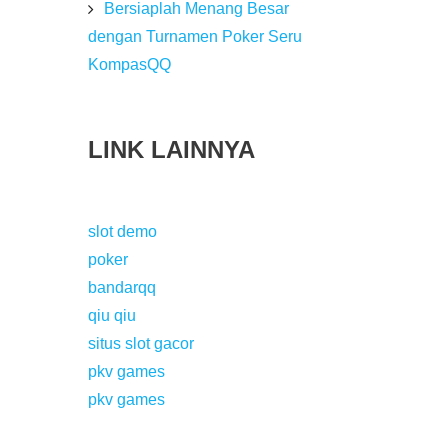
Bersiaplah Menang Besar
dengan Turnamen Poker Seru
KompasQQ
LINK LAINNYA
slot demo
poker
bandarqq
qiu qiu
situs slot gacor
pkv games
pkv games