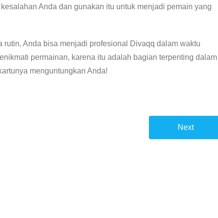
ari kesalahan Anda dan gunakan itu untuk menjadi pemain yang
ra rutin, Anda bisa menjadi profesional Divaqq dalam waktu
enikmati permainan, karena itu adalah bagian terpenting dalam
 kartunya menguntungkan Anda!
Next