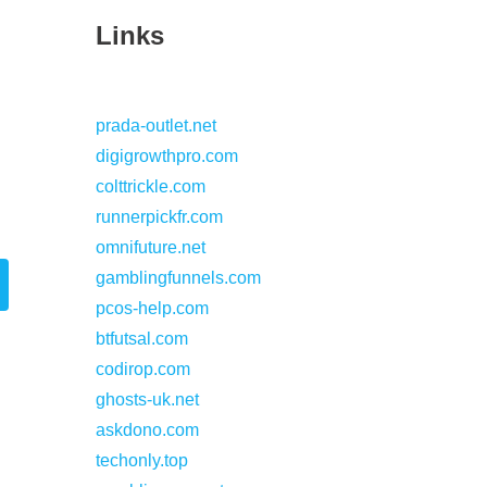
Links
prada-outlet.net
digigrowthpro.com
colttrickle.com
runnerpickfr.com
omnifuture.net
gamblingfunnels.com
pcos-help.com
btfutsal.com
codirop.com
ghosts-uk.net
askdono.com
techonly.top