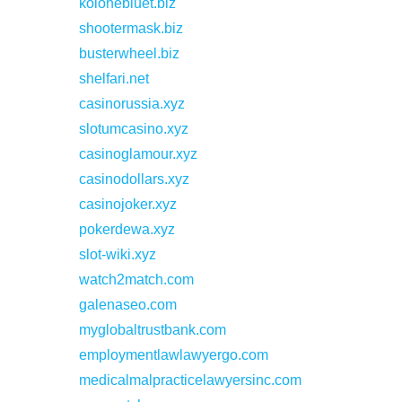
kolohebluet.biz
shootermask.biz
busterwheel.biz
shelfari.net
casinorussia.xyz
slotumcasino.xyz
casinoglamour.xyz
casinodollars.xyz
casinojoker.xyz
pokerdewa.xyz
slot-wiki.xyz
watch2match.com
galenaseo.com
myglobaltrustbank.com
employmentlawlawyergo.com
medicalmalpracticelawyersinc.com