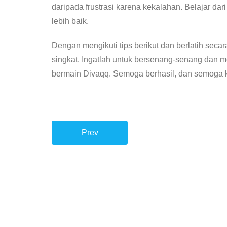
daripada frustrasi karena kekalahan. Belajar d
lebih baik.
Dengan mengikuti tips berikut dan berlatih seca
singkat. Ingatlah untuk bersenang-senang dan m
bermain Divaqq. Semoga berhasil, dan semoga
Prev