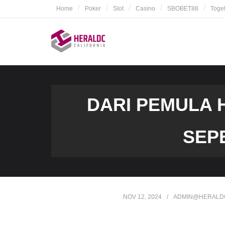
Skip
Home
Poker
Slot
Casino
SBOBET88
Toge
to
content
DARI PEMULA 
SEP
NOV 12, 2024
ADMIN@HERALDC