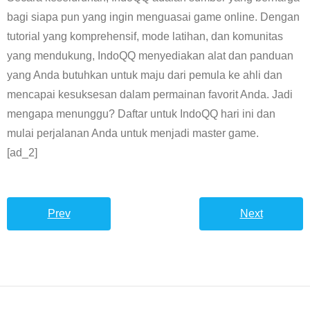
bagi siapa pun yang ingin menguasai game online. Dengan
tutorial yang komprehensif, mode latihan, dan komunitas
yang mendukung, IndoQQ menyediakan alat dan panduan
yang Anda butuhkan untuk maju dari pemula ke ahli dan
mencapai kesuksesan dalam permainan favorit Anda. Jadi
mengapa menunggu? Daftar untuk IndoQQ hari ini dan
mulai perjalanan Anda untuk menjadi master game.
[ad_2]
Prev
Next