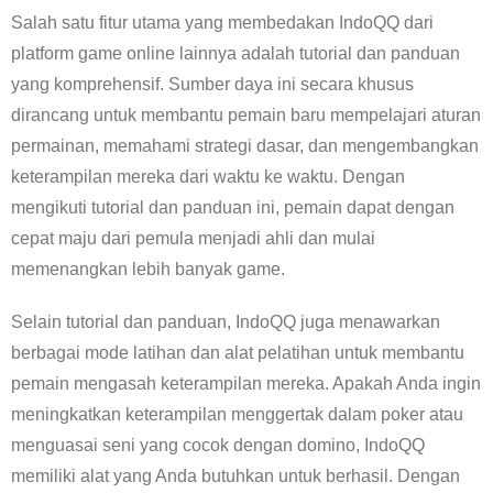
Salah satu fitur utama yang membedakan IndoQQ dari
platform game online lainnya adalah tutorial dan panduan
yang komprehensif. Sumber daya ini secara khusus
dirancang untuk membantu pemain baru mempelajari aturan
permainan, memahami strategi dasar, dan mengembangkan
keterampilan mereka dari waktu ke waktu. Dengan
mengikuti tutorial dan panduan ini, pemain dapat dengan
cepat maju dari pemula menjadi ahli dan mulai
memenangkan lebih banyak game.
Selain tutorial dan panduan, IndoQQ juga menawarkan
berbagai mode latihan dan alat pelatihan untuk membantu
pemain mengasah keterampilan mereka. Apakah Anda ingin
meningkatkan keterampilan menggertak dalam poker atau
menguasai seni yang cocok dengan domino, IndoQQ
memiliki alat yang Anda butuhkan untuk berhasil. Dengan