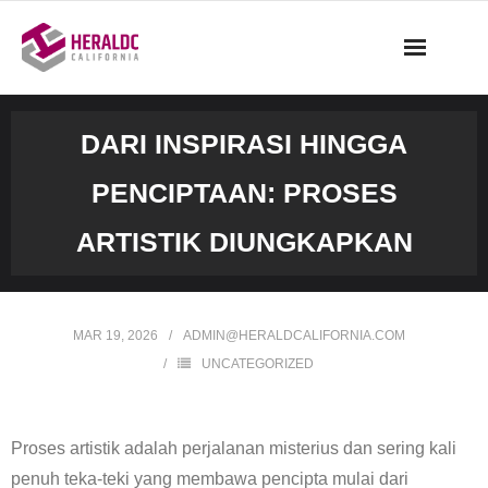
Skip
to
content
DARI INSPIRASI HINGGA
PENCIPTAAN: PROSES
ARTISTIK DIUNGKAPKAN
MAR 19, 2026
ADMIN@HERALDCALIFORNIA.COM
UNCATEGORIZED
Proses artistik adalah perjalanan misterius dan sering kali
penuh teka-teki yang membawa pencipta mulai dari