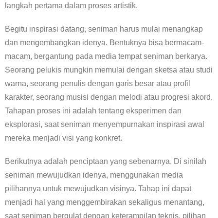
langkah pertama dalam proses artistik.
Begitu inspirasi datang, seniman harus mulai menangkap
dan mengembangkan idenya. Bentuknya bisa bermacam-
macam, bergantung pada media tempat seniman berkarya.
Seorang pelukis mungkin memulai dengan sketsa atau studi
warna, seorang penulis dengan garis besar atau profil
karakter, seorang musisi dengan melodi atau progresi akord.
Tahapan proses ini adalah tentang eksperimen dan
eksplorasi, saat seniman menyempurnakan inspirasi awal
mereka menjadi visi yang konkret.
Berikutnya adalah penciptaan yang sebenarnya. Di sinilah
seniman mewujudkan idenya, menggunakan media
pilihannya untuk mewujudkan visinya. Tahap ini dapat
menjadi hal yang menggembirakan sekaligus menantang,
saat seniman bergulat dengan keterampilan teknis, pilihan