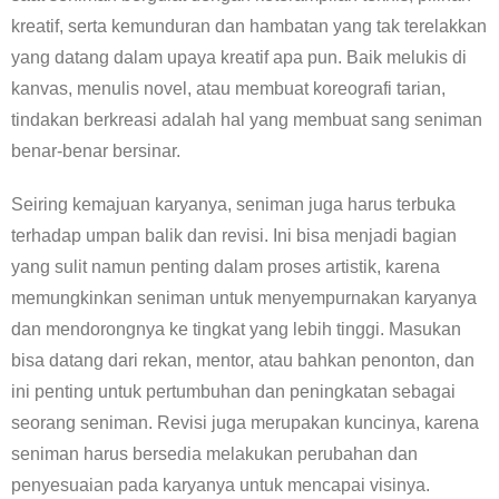
kreatif, serta kemunduran dan hambatan yang tak terelakkan
yang datang dalam upaya kreatif apa pun. Baik melukis di
kanvas, menulis novel, atau membuat koreografi tarian,
tindakan berkreasi adalah hal yang membuat sang seniman
benar-benar bersinar.
Seiring kemajuan karyanya, seniman juga harus terbuka
terhadap umpan balik dan revisi. Ini bisa menjadi bagian
yang sulit namun penting dalam proses artistik, karena
memungkinkan seniman untuk menyempurnakan karyanya
dan mendorongnya ke tingkat yang lebih tinggi. Masukan
bisa datang dari rekan, mentor, atau bahkan penonton, dan
ini penting untuk pertumbuhan dan peningkatan sebagai
seorang seniman. Revisi juga merupakan kuncinya, karena
seniman harus bersedia melakukan perubahan dan
penyesuaian pada karyanya untuk mencapai visinya.