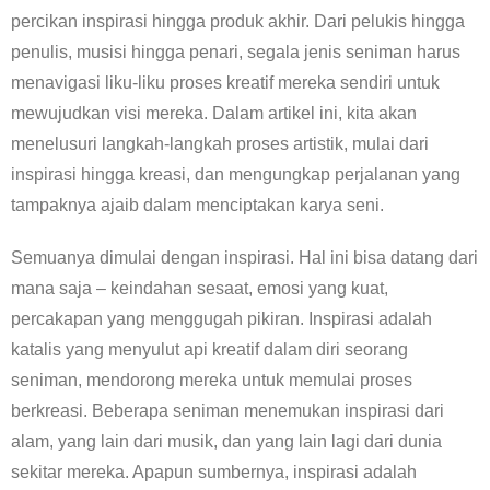
percikan inspirasi hingga produk akhir. Dari pelukis hingga
penulis, musisi hingga penari, segala jenis seniman harus
menavigasi liku-liku proses kreatif mereka sendiri untuk
mewujudkan visi mereka. Dalam artikel ini, kita akan
menelusuri langkah-langkah proses artistik, mulai dari
inspirasi hingga kreasi, dan mengungkap perjalanan yang
tampaknya ajaib dalam menciptakan karya seni.
Semuanya dimulai dengan inspirasi. Hal ini bisa datang dari
mana saja – keindahan sesaat, emosi yang kuat,
percakapan yang menggugah pikiran. Inspirasi adalah
katalis yang menyulut api kreatif dalam diri seorang
seniman, mendorong mereka untuk memulai proses
berkreasi. Beberapa seniman menemukan inspirasi dari
alam, yang lain dari musik, dan yang lain lagi dari dunia
sekitar mereka. Apapun sumbernya, inspirasi adalah