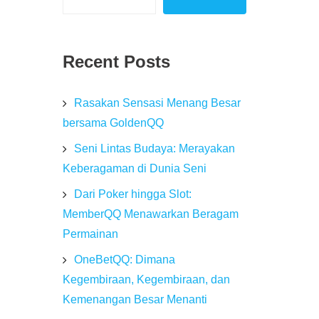
Recent Posts
Rasakan Sensasi Menang Besar
bersama GoldenQQ
Seni Lintas Budaya: Merayakan
Keberagaman di Dunia Seni
Dari Poker hingga Slot:
MemberQQ Menawarkan Beragam
Permainan
OneBetQQ: Dimana
Kegembiraan, Kegembiraan, dan
Kemenangan Besar Menanti