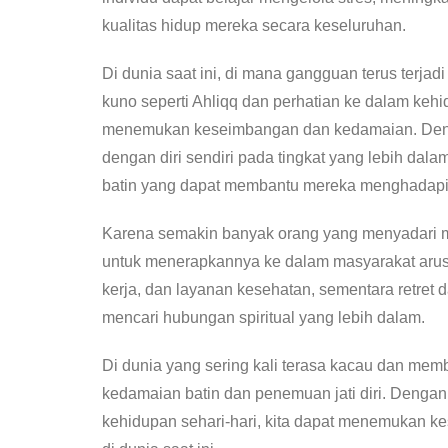
kualitas hidup mereka secara keseluruhan.
Di dunia saat ini, di mana gangguan terus terjadi
kuno seperti Ahliqq dan perhatian ke dalam keh
menemukan keseimbangan dan kedamaian. Denga
dengan diri sendiri pada tingkat yang lebih da
batin yang dapat membantu mereka menghadapi
Karena semakin banyak orang yang menyadari manf
untuk menerapkannya ke dalam masyarakat arus 
kerja, dan layanan kesehatan, sementara retret
mencari hubungan spiritual yang lebih dalam.
Di dunia yang sering kali terasa kacau dan me
kedamaian batin dan penemuan jati diri. Denga
kehidupan sehari-hari, kita dapat menemukan k