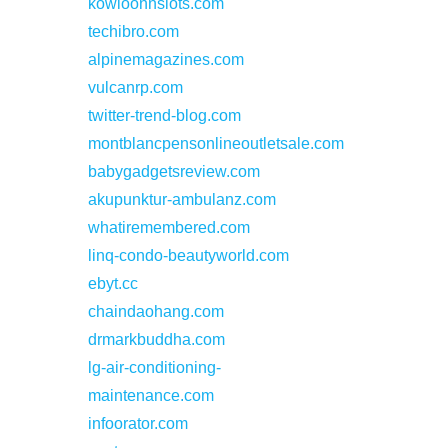
kowloonnslots.com
techibro.com
alpinemagazines.com
vulcanrp.com
twitter-trend-blog.com
montblancpensonlineoutletsale.com
babygadgetsreview.com
akupunktur-ambulanz.com
whatiremembered.com
linq-condo-beautyworld.com
ebyt.cc
chaindaohang.com
drmarkbuddha.com
lg-air-conditioning-
maintenance.com
infoorator.com