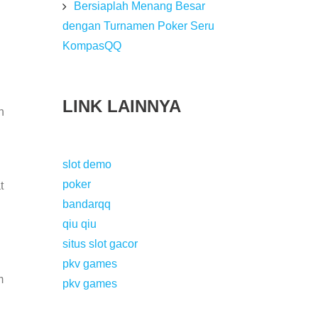
Bersiaplah Menang Besar
dengan Turnamen Poker Seru
KompasQQ
LINK LAINNYA
n
slot demo
poker
t
bandarqq
qiu qiu
situs slot gacor
pkv games
m
pkv games