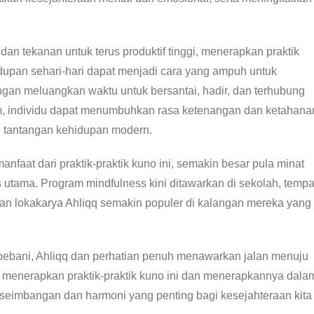
 dan tekanan untuk terus produktif tinggi, menerapkan praktik
idupan sehari-hari dapat menjadi cara yang ampuh untuk
n meluangkan waktu untuk bersantai, hadir, dan terhubung
lam, individu dapat menumbuhkan rasa ketenangan dan ketahana
 tantangan kehidupan modern.
aat dari praktik-praktik kuno ini, semakin besar pula minat
utama. Program mindfulness kini ditawarkan di sekolah, tempa
 dan lokakarya Ahliqq semakin populer di kalangan mereka yang
mbebani, Ahliqq dan perhatian penuh menawarkan jalan menuju
n menerapkan praktik-praktik kuno ini dan menerapkannya dala
eseimbangan dan harmoni yang penting bagi kesejahteraan kita