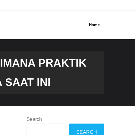
Home
AIMANA PRAKTIK
 SAAT INI
Search
SEARCH