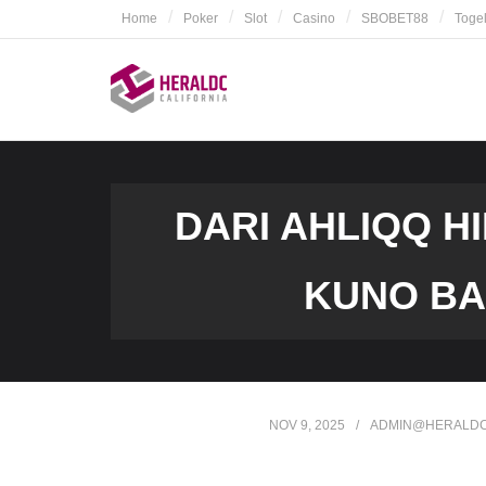
Skip
Home
Poker
Slot
Casino
SBOBET88
Toge
to
content
DARI AHLIQQ H
KUNO BAN
NOV 9, 2025
ADMIN@HERALDC