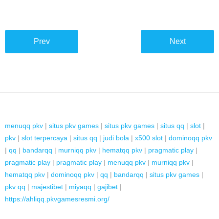
Prev
Next
menuqq pkv
|
situs pkv games
|
situs pkv games
|
situs qq
|
slot
|
pkv
|
slot terpercaya
|
situs qq
|
judi bola
|
x500 slot
|
dominoqq pkv
|
qq
|
bandarqq
|
murniqq pkv
|
hematqq pkv
|
pragmatic play
|
pragmatic play
|
pragmatic play
|
menuqq pkv
|
murniqq pkv
|
hematqq pkv
|
dominoqq pkv
|
qq
|
bandarqq
|
situs pkv games
|
pkv qq
|
majestibet
|
miyaqq
|
gajibet
|
https://ahliqq.pkvgamesresmi.org/