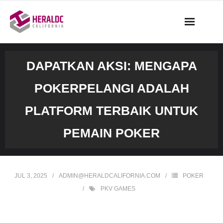
Skip
to
content
DAPATKAN AKSI: MENGAPA
POKERPELANGI ADALAH
PLATFORM TERBAIK UNTUK
PEMAIN POKER
JUL 3, 2025
ADMIN@HERALDCALIFORNIA.COM
POKER
PKV GAMES