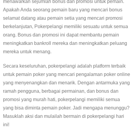
menawarkan sejumlah bonus dan promosi untuk pemain.
Apakah Anda seorang pemain baru yang mencari bonus
selamat datang atau pemain setia yang mencari promosi
berkelanjutan, Pokerpelangi memiliki sesuatu untuk semua
orang. Bonus dan promosi ini dapat membantu pemain
meningkatkan bankroll mereka dan meningkatkan peluang
mereka untuk menang.
Secara keseluruhan, pokerpelangi adalah platform terbaik
untuk pemain poker yang mencari pengalaman poker online
yang menyenangkan dan menarik. Dengan antarmuka yang
ramah pengguna, berbagai permainan, dan bonus dan
promosi yang murah hati, pokerpelangi memiliki semua
yang bisa diminta pemain poker. Jadi mengapa menunggu?
Masuklah aksi dan mulailah bermain di pokerpelangi hari
ini!