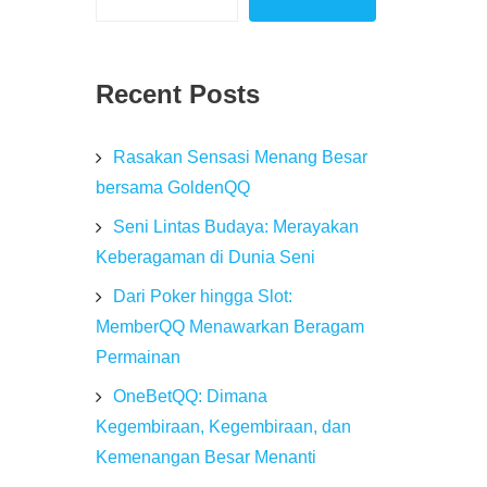
Recent Posts
Rasakan Sensasi Menang Besar
bersama GoldenQQ
Seni Lintas Budaya: Merayakan
Keberagaman di Dunia Seni
Dari Poker hingga Slot:
MemberQQ Menawarkan Beragam
Permainan
OneBetQQ: Dimana
Kegembiraan, Kegembiraan, dan
Kemenangan Besar Menanti