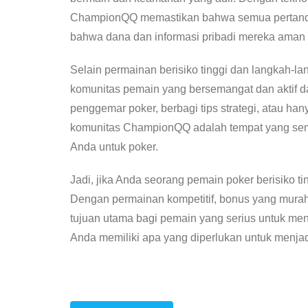
ChampionQQ memastikan bahwa semua pertandin
bahwa dana dan informasi pribadi mereka aman
Selain permainan berisiko tinggi dan langkah
komunitas pemain yang bersemangat dan aktif d
penggemar poker, berbagi tips strategi, atau ha
komunitas ChampionQQ adalah tempat yang semp
Anda untuk poker.
Jadi, jika Anda seorang pemain poker berisiko ti
Dengan permainan kompetitif, bonus yang murah
tujuan utama bagi pemain yang serius untuk men
Anda memiliki apa yang diperlukan untuk menj