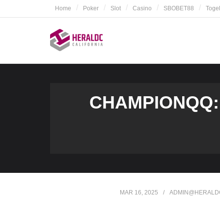
Skip
Home
Poker
Slot
Casino
SBOBET88
Toge
to
content
CHAMPIONQQ:
MAR 16, 2025
ADMIN@HERALDC