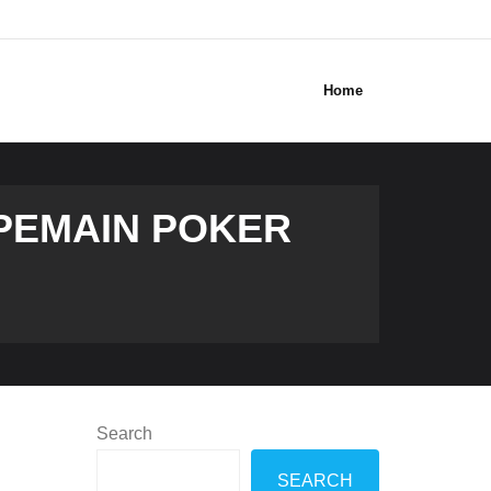
Home
PEMAIN POKER
Search
SEARCH