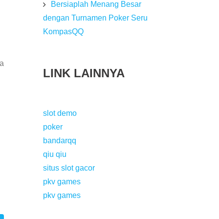
Bersiaplah Menang Besar
dengan Turnamen Poker Seru
KompasQQ
ma
LINK LAINNYA
slot demo
poker
bandarqq
qiu qiu
situs slot gacor
pkv games
pkv games