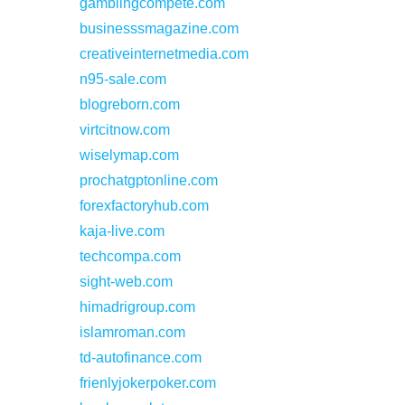
gamblingcompete.com
businesssmagazine.com
creativeinternetmedia.com
n95-sale.com
blogreborn.com
virtcitnow.com
wiselymap.com
prochatgptonline.com
forexfactoryhub.com
kaja-live.com
techcompa.com
sight-web.com
himadrigroup.com
islamroman.com
td-autofinance.com
frienlyjokerpoker.com