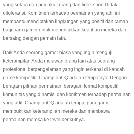
yang setara dan perilaku curang dan tidak sportif tidak
ditoleransi. Komitmen terhadap permainan yang adil ini
membantu menciptakan lingkungan yang positif dan ramah
bagi para gamer untuk menunjukkan keahlian mereka dan
bersaing dengan pemain lain.
Baik Anda seorang gamer biasa yang ingin menguji
keterampilan Anda melawan orang lain atau seorang
profesional berpengalaman yang ingin terkenal di kancah
game kompetitif, ChampionQQ adalah tempatnya. Dengan
beragam pilihan permainan, beragam format kompetitif,
komunitas yang dinamis, dan komitmen terhadap permainan
yang adil, ChampionQQ adalah tempat para gamer
membuktikan keterampilan mereka dan membawa
permainan mereka ke level berikutnya.