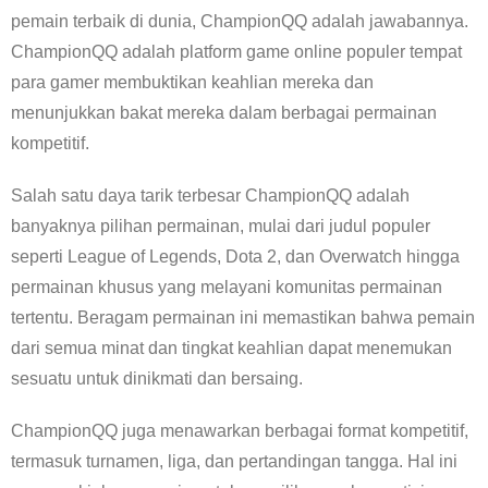
pemain terbaik di dunia, ChampionQQ adalah jawabannya.
ChampionQQ adalah platform game online populer tempat
para gamer membuktikan keahlian mereka dan
menunjukkan bakat mereka dalam berbagai permainan
kompetitif.
Salah satu daya tarik terbesar ChampionQQ adalah
banyaknya pilihan permainan, mulai dari judul populer
seperti League of Legends, Dota 2, dan Overwatch hingga
permainan khusus yang melayani komunitas permainan
tertentu. Beragam permainan ini memastikan bahwa pemain
dari semua minat dan tingkat keahlian dapat menemukan
sesuatu untuk dinikmati dan bersaing.
ChampionQQ juga menawarkan berbagai format kompetitif,
termasuk turnamen, liga, dan pertandingan tangga. Hal ini