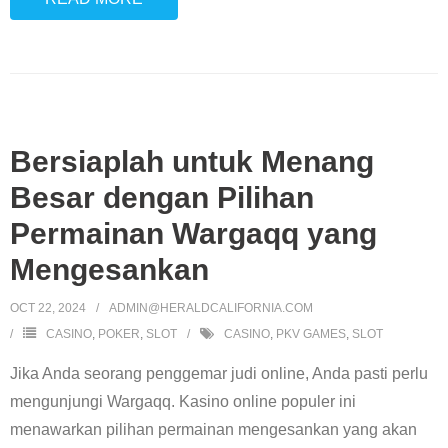
Bersiaplah untuk Menang
Besar dengan Pilihan
Permainan Wargaqq yang
Mengesankan
OCT 22, 2024
ADMIN@HERALDCALIFORNIA.COM
CASINO
,
POKER
,
SLOT
CASINO
,
PKV GAMES
,
SLOT
Jika Anda seorang penggemar judi online, Anda pasti perlu
mengunjungi Wargaqq. Kasino online populer ini
menawarkan pilihan permainan mengesankan yang akan