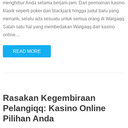
menghibur Anda selama berjam-jam. Dari permainan kasino
klasik seperti poker dan blackjack hingga judul baru yang
menarik, selalu ada sesuatu untuk semua orang di Wargaqq.
Salah satu hal yang membedakan Wargaqq dari kasino
online
…
READ MORE
Rasakan Kegembiraan
Pelangiqq: Kasino Online
Pilihan Anda