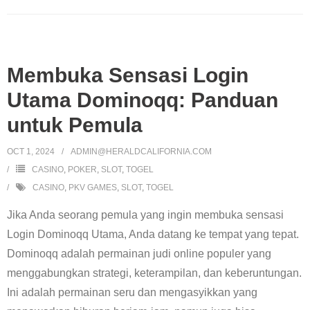
Membuka Sensasi Login
Utama Dominoqq: Panduan
untuk Pemula
OCT 1, 2024
ADMIN@HERALDCALIFORNIA.COM
CASINO
,
POKER
,
SLOT
,
TOGEL
CASINO
,
PKV GAMES
,
SLOT
,
TOGEL
Jika Anda seorang pemula yang ingin membuka sensasi
Login Dominoqq Utama, Anda datang ke tempat yang tepat.
Dominoqq adalah permainan judi online populer yang
menggabungkan strategi, keterampilan, dan keberuntungan.
Ini adalah permainan seru dan mengasyikkan yang