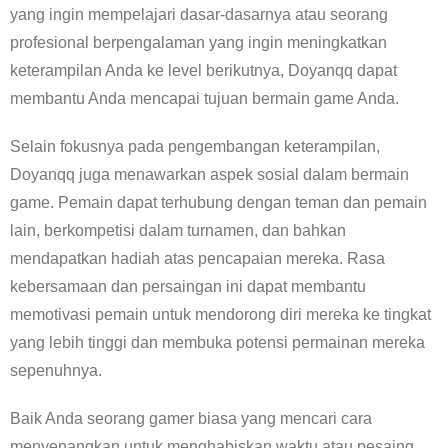
yang ingin mempelajari dasar-dasarnya atau seorang
profesional berpengalaman yang ingin meningkatkan
keterampilan Anda ke level berikutnya, Doyanqq dapat
membantu Anda mencapai tujuan bermain game Anda.
Selain fokusnya pada pengembangan keterampilan,
Doyanqq juga menawarkan aspek sosial dalam bermain
game. Pemain dapat terhubung dengan teman dan pemain
lain, berkompetisi dalam turnamen, dan bahkan
mendapatkan hadiah atas pencapaian mereka. Rasa
kebersamaan dan persaingan ini dapat membantu
memotivasi pemain untuk mendorong diri mereka ke tingkat
yang lebih tinggi dan membuka potensi permainan mereka
sepenuhnya.
Baik Anda seorang gamer biasa yang mencari cara
menyenangkan untuk menghabiskan waktu atau pesaing