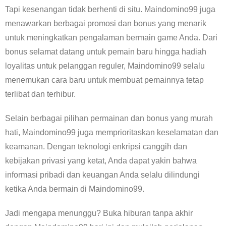
Tapi kesenangan tidak berhenti di situ. Maindomino99 juga
menawarkan berbagai promosi dan bonus yang menarik
untuk meningkatkan pengalaman bermain game Anda. Dari
bonus selamat datang untuk pemain baru hingga hadiah
loyalitas untuk pelanggan reguler, Maindomino99 selalu
menemukan cara baru untuk membuat pemainnya tetap
terlibat dan terhibur.
Selain berbagai pilihan permainan dan bonus yang murah
hati, Maindomino99 juga memprioritaskan keselamatan dan
keamanan. Dengan teknologi enkripsi canggih dan
kebijakan privasi yang ketat, Anda dapat yakin bahwa
informasi pribadi dan keuangan Anda selalu dilindungi
ketika Anda bermain di Maindomino99.
Jadi mengapa menunggu? Buka hiburan tanpa akhir