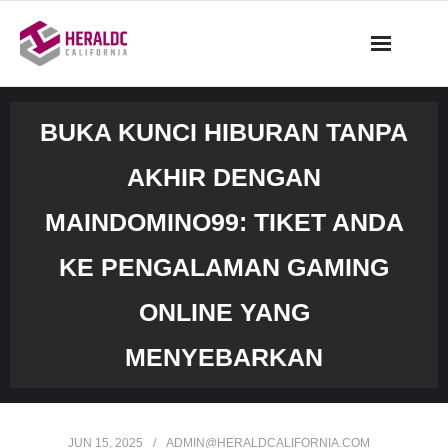
Skip
to
content
BUKA KUNCI HIBURAN TANPA
AKHIR DENGAN
MAINDOMINO99: TIKET ANDA
KE PENGALAMAN GAMING
ONLINE YANG
MENYEBARKAN
JUN 15, 2025
ADMIN@HERALDCALIFORNIA.COM