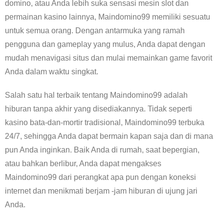
domino, atau Anda lebih suka sensasi mesin slot dan
permainan kasino lainnya, Maindomino99 memiliki sesuatu
untuk semua orang. Dengan antarmuka yang ramah
pengguna dan gameplay yang mulus, Anda dapat dengan
mudah menavigasi situs dan mulai memainkan game favorit
Anda dalam waktu singkat.
Salah satu hal terbaik tentang Maindomino99 adalah
hiburan tanpa akhir yang disediakannya. Tidak seperti
kasino bata-dan-mortir tradisional, Maindomino99 terbuka
24/7, sehingga Anda dapat bermain kapan saja dan di mana
pun Anda inginkan. Baik Anda di rumah, saat bepergian,
atau bahkan berlibur, Anda dapat mengakses
Maindomino99 dari perangkat apa pun dengan koneksi
internet dan menikmati berjam -jam hiburan di ujung jari
Anda.