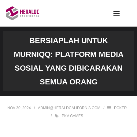
Skip
to
content
BERSIAPLAH UNTUK
MURNIQQ: PLATFORM MEDIA
SOSIAL YANG DIBICARAKAN
SEMUA ORANG
NOV 30, 2024
ADMIN@HERALDCALIFORNIA.COM
POKER
PKV GAMES