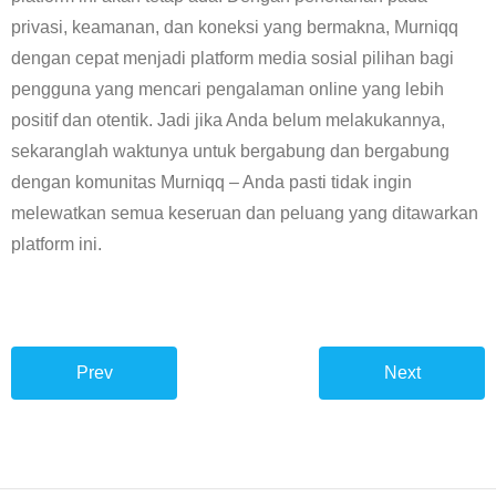
privasi, keamanan, dan koneksi yang bermakna, Murniqq
dengan cepat menjadi platform media sosial pilihan bagi
pengguna yang mencari pengalaman online yang lebih
positif dan otentik. Jadi jika Anda belum melakukannya,
sekaranglah waktunya untuk bergabung dan bergabung
dengan komunitas Murniqq – Anda pasti tidak ingin
melewatkan semua keseruan dan peluang yang ditawarkan
platform ini.
Prev
Next