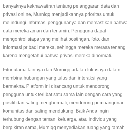
banyaknya kekhawatiran tentang pelanggaran data dan
privasi online, Murniqq menjadikannya prioritas untuk
melindungi informasi penggunanya dan memastikan bahwa
data mereka aman dan terjamin. Pengguna dapat
mengontrol siapa yang melihat postingan, foto, dan
informasi pribadi mereka, sehingga mereka merasa tenang
karena mengetahui bahwa privasi mereka dihormati.
Fitur utama lainnya dari Murniqq adalah fokusnya dalam
membina hubungan yang tulus dan interaksi yang
bermakna. Platform ini dirancang untuk mendorong
pengguna untuk terlibat satu sama lain dengan cara yang
positif dan saling menghormati, mendorong pembangunan
komunitas dan saling mendukung. Baik Anda ingin
terhubung dengan teman, keluarga, atau individu yang
berpikiran sama, Murniqq menyediakan ruang yang ramah