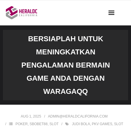
Skip
to
content
BERSIAPLAH UNTUK
MENINGKATKAN
PENGALAMAN BERMAIN
GAME ANDA DENGAN
WARAGAQQ
AUG 1, 2025
ADMIN@HERALDCALIFORNIA.COM
POKER
,
SBOBET88
,
SLOT
JUDI BOLA
,
PKV GAMES
,
SLOT