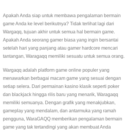
Apakah Anda siap untuk membawa pengalaman bermain
game Anda ke level berikutnya? Tidak terlihat lagi dari
Wargaqq, tujuan akhir untuk semua hal bermain game.
Apakah Anda seorang gamer biasa yang ingin bersantai
setelah hari yang panjang atau gamer hardcore mencari
tantangan, Waragaqq memiliki sesuatu untuk semua orang.
Wargaqq adalah platform game online populer yang
menawarkan berbagai macam game yang sesuai dengan
setiap selera. Dari permainan kasino klasik seperti poker
dan blackjack hingga rilis baru yang menarik, Waragaqq
memiliki semuanya. Dengan grafik yang menakjubkan,
gameplay yang mendalam, dan antarmuka yang ramah
pengguna, WaraGAQQ memberikan pengalaman bermain
game yang tak tertandingi yang akan membuat Anda