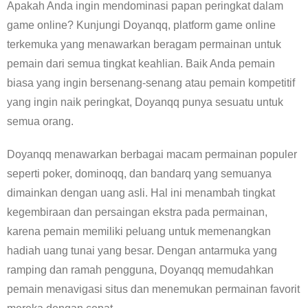
Apakah Anda ingin mendominasi papan peringkat dalam
game online? Kunjungi Doyanqq, platform game online
terkemuka yang menawarkan beragam permainan untuk
pemain dari semua tingkat keahlian. Baik Anda pemain
biasa yang ingin bersenang-senang atau pemain kompetitif
yang ingin naik peringkat, Doyanqq punya sesuatu untuk
semua orang.
Doyanqq menawarkan berbagai macam permainan populer
seperti poker, dominoqq, dan bandarq yang semuanya
dimainkan dengan uang asli. Hal ini menambah tingkat
kegembiraan dan persaingan ekstra pada permainan,
karena pemain memiliki peluang untuk memenangkan
hadiah uang tunai yang besar. Dengan antarmuka yang
ramping dan ramah pengguna, Doyanqq memudahkan
pemain menavigasi situs dan menemukan permainan favorit