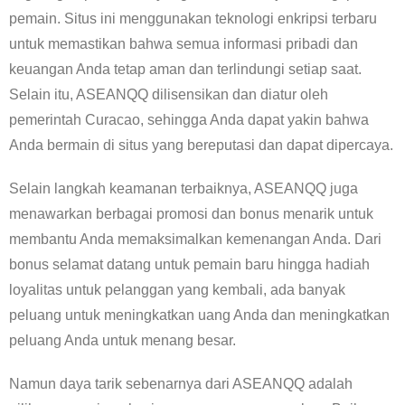
pemain. Situs ini menggunakan teknologi enkripsi terbaru
untuk memastikan bahwa semua informasi pribadi dan
keuangan Anda tetap aman dan terlindungi setiap saat.
Selain itu, ASEANQQ dilisensikan dan diatur oleh
pemerintah Curacao, sehingga Anda dapat yakin bahwa
Anda bermain di situs yang bereputasi dan dapat dipercaya.
Selain langkah keamanan terbaiknya, ASEANQQ juga
menawarkan berbagai promosi dan bonus menarik untuk
membantu Anda memaksimalkan kemenangan Anda. Dari
bonus selamat datang untuk pemain baru hingga hadiah
loyalitas untuk pelanggan yang kembali, ada banyak
peluang untuk meningkatkan uang Anda dan meningkatkan
peluang Anda untuk menang besar.
Namun daya tarik sebenarnya dari ASEANQQ adalah