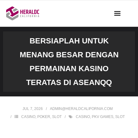
Skip
to
content
BERSIAPLAH UNTUK
MENANG BESAR DENGAN
PERMAINAN KASINO
TERATAS DI ASEANQQ
JUL 7, 2026
ADMIN@HERALDCALIFORNIA.COM
CASINO
,
POKER
,
SLOT
CASINO
,
PKV GAMES
,
SLOT